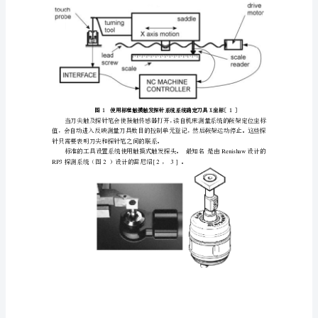
其
他
专
业
中
2
工业刀具设置系统
文
3000
字
数
控
机