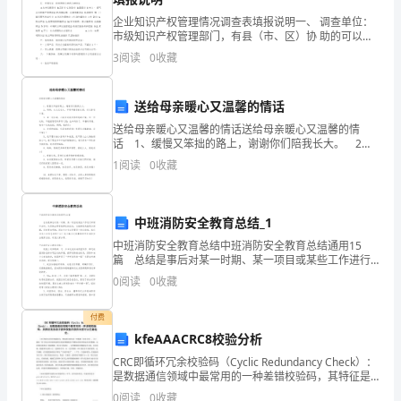
摘
企业知识产权管理情况调查表填报说明一、 调查单位：
市级知识产权管理部门，有县（市、区）协 助的可以列
要
在后面。二、 企业名称：企业注册全称，须具有独立法
3
阅读
0
收藏
人资格。三、 法定代表人、注册地址：以登记为准。四
在
数
送给母亲暖心又温馨的情话
送给母亲暖心又温馨的情话送给母亲暖心又温馨的情
控
话 1、缓慢又笨拙的路上，谢谢你们陪我长大。 2、
妈妈，女儿已长大，不再牵着您的衣襟，走过春秋冬
1
阅读
0
收藏
机
夏。 3、道一句多谢，不能表达我对你的感激之
针只需要表明刀尖和探针笔之间的联系。
床
中班消防安全教育总结_1
中
中班消防安全教育总结中班消防安全教育总结通用15
篇 总结是事后对某一时期、某一项目或某些工作进行
刀
回顾和分析，从而做出带有规律性的结论，它能够使头
0
阅读
0
收藏
脑更加清醒，目标更加明确，因此十分有必须要写一份
具
总
付费
探
kfeAAACRC8校验分析
测
CRC即循环冗余校验码（Cyclic Redundancy Check）：
是数据通信领域中最常用的一种差错校验码，其特征是
器
信息字段和校验字段的长度可以任意选定。CRC校验可
0
阅读
0
收藏