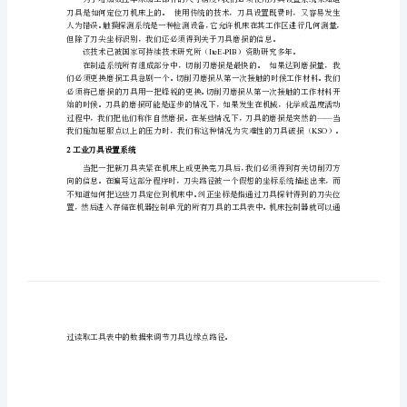
床
摘要
上
探
损的直接测量中全部使用应变桥。
测
关键词：
器
1
引言
应
变
的
主要的新的数控机床能操
工
具-