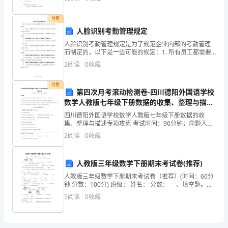
以简单地描述为：例如我们要发
是
付费
非
人脸识别考勤管理规定
人脸识别考勤管理规定是为了规范企业内部的考勤管理
常
而制定的，以下是一些可能的规定：1. 所有员工都需要
在每个工作日上班和离开时使用人脸识别系统进行考勤
重
2
阅读
0
收藏
打卡。2. 员工在打卡时需确保脸部清晰可见，不能佩戴
要
付费
第四次月考滚动检测卷-四川德阳外国语学校
的。
数学人教版七年级下册数据的收集、整理与描述
专项攻克试卷（含答案解析）
四川德阳外国语学校数学人教版七年级下册数据的收
在
集、整理与描述专项攻克 考试时间：90分钟；命题人：
教研组考生注意：1、本卷分第I卷（选择题）和第Ⅱ卷
现
2
阅读
0
收藏
（非选择题）两部分，满分100分，考试时间90分钟2
代
人教版三年级数学下册期末考试卷(推荐)
工
人教版三年级数学下册期末考试卷（推荐）(时间：60分
钟 分数：100分) 班级： 姓名： 分数： 一、填空题。
业
（20分）1、在18
5
阅读
0
收藏
中
探