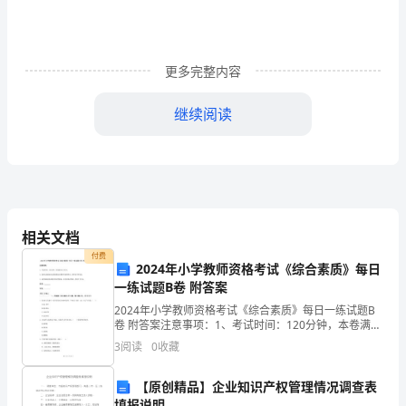
床
上
更多完整内容
探
测
继续阅读
器
应
变
的
相关文档
付费
工
2024年小学教师资格考试《综合素质》每日
一练试题B卷 附答案
具
2024年小学教师资格考试《综合素质》每日一练试题B
SZAFARCZYKJarosław
卷 附答案注意事项：1、考试时间：120分钟，本卷满分
为150分。 2、请首先按要求在试卷的指定位置填写您的
3
阅读
0
收藏
姓名、准考证号等信息。 3、请仔细阅读各
CHRZANOWSKIRadosław
GOŚCINIAK
【原创精品】企业知识产权管理情况调查表
填报说明