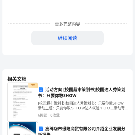
宾、
各
位
更多完整内容
领
继续阅读
导、
各
们对自己提出新的挑战、新的目标。
位
老
相关文档
师，
付费
活动方案 [校园超市策划书]校园达人秀策划
亲
书：只要你敢SHOW
敢于面对海浪和狂风暴雨。
[校园超市策划书]校园达人秀策划书：只要你敢SHOW一
爱
活动主题：只要你敢ＳＨＯＷ达人就是ＹＯＵ二活动背
景：学校鼓励举办更多的特色活动，彰显出个人的与众
的
6
阅读
0
收藏
不同。每一个同学都是特别的，因为人与人之间不可能
完
锤炼意志，设计生命的蓝图。
同
高碑店市璟隆商贸有限公司介绍企业发展分
析报告