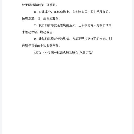
开
血和汗水的教官们道一声“辛
幕
词
(范
文) .
避风港。
.
移的荫凉。
尊
敬
的
各
位
来