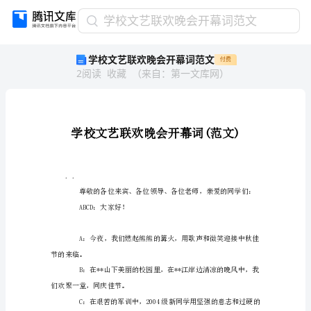
学
学校文艺联欢晚会开幕词范文
校
学校文艺联欢晚会开幕词范文
付费
文
2
阅读
收藏
（
来自
：
第一文库网
）
艺
联
欢
晚
会
开
幕