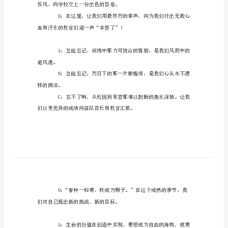
..
词
范
ABCD：大家好！
文
学
校
节的来临。
文
艺
联
们欢聚一堂，同庆佳节。
欢
晚
作风，向学校交上一份出色的答卷。
会