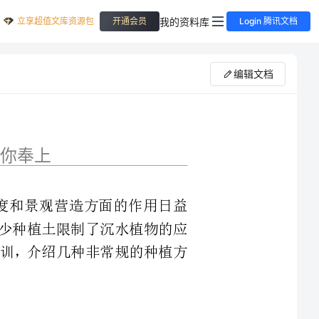
立享超值文库资源包
我的资料库
开通会员
Login 腾讯文档
编辑文档
高水的能见度和景观营造方面的作用日益
深或水系底部缺少种植土限制了沉水植物的应
界同仁的经验教训，介绍几种非常规的种植方
工具，作业时，作业人员乘船用叉叉住植株
illata)
的茎部，叉入水中。此法适宜于丛生的沉水植物，如黑藻、
atus
穗花狐尾藻、蓖齿眼子菜、