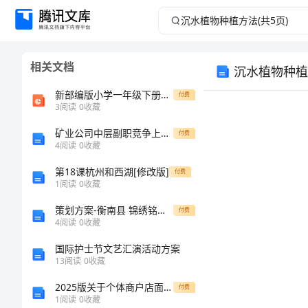
沉
水
相关文档
沉水植物种植方
植
新部编版小学一年级下册语文《3.一个接一个》公开课百校联赛一等奖课件省赛课获奖课件
付费
物
3
阅读
0
收藏
矿业公司中层副职竞争上岗实施办法
种
付费
4
阅读
0
收藏
植
第18课杭州和西湖[修改版]
付费
1
阅读
0
收藏
方
法。
策划方案-衡南县 锦绣铭郡策划报告 精品
付费
4
阅读
0
收藏
法
国际护士节文艺汇演活动方案
(共
13
阅读
0
收藏
2025版关于个体商户店面租赁合同示例
付费
5
1
阅读
0
收藏