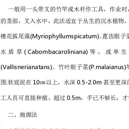
(Cabombacaroliniana)
水盾草等。或单
(Vallisnerianatans)(P.malaianus)5-6
、竹叶眼子菜等
:100.5-2.0m(0.5m
围软底泥在㎝以上，水深
0.5m)
工人员可直接种植。超过，手已不够长，才需要借助工具。
法
(Ceratophyllumdemersum)(P.crispus)
直接抛掷法：如
接抛入水中，适用于静水体，不适
慢沉入水底，生根萌发新芽。
植株起初借助包裹内的种植土生长
生沉水植物以及因苗源紧张采用
(Elodeacanadensis)
、竹叶眼子菜等。对水深没有要求。