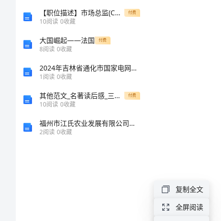
页)
【职位描述】市场总监(CMO)
付费
10
阅读
0
收藏
沉
大国崛起——法国
付费
8
阅读
0
收藏
水
植
2024年吉林省通化市国家电网招聘之文学哲学类考试题库及完整答案【名校卷】
1
阅读
0
收藏
物
其他范文_名著读后感_三国演义读后感150字
付费
在
10
阅读
0
收藏
二、抛掷
水
福州市江氏农业发展有限公司介绍企业发展分析报告
2
阅读
0
收藏
生
态
修
复
复制全文
尤
全屏阅读