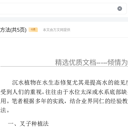
法(共5页)
本文由万文网提供
付费
精选优质文档-----倾情为你奉上
沉水植物在水生态修复尤其是提
受到人们的重视。往往由于水位太
用。笔者根据多年的实践，结合业
一、叉子种植法
一般用一头带叉的竹竿或木杆作
(Hydrillavertic
(Myriophyllumspicatum)(Potamogetonpectin