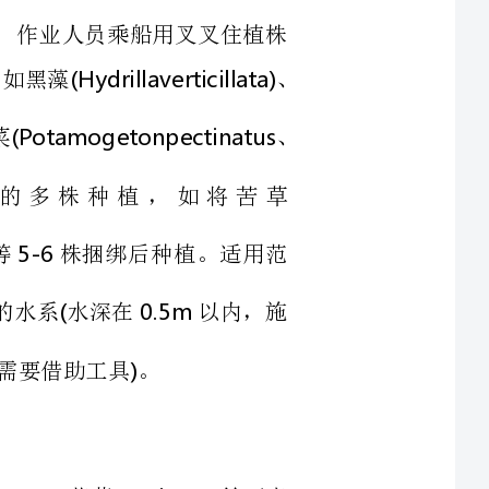
生的多株种植，如将苦草
株捆绑后种植。适用范
甚至更深的水系水深在以内，施
金鱼藻、菹草等可直
宜于流动水体。若干天后，这些植物自然会慢
包裹无纺布：用无纺布包裹种植土和植株根部，抛掷入水中，根部沉入水底，
。适用于底部浆砌或无软底泥发育的水系，单
扦插法种植的沉水植物，如黑藻、伊乐藻