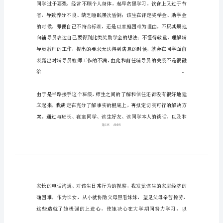
导
员
案
例
工
作
分
析
辅
导
员
案
例