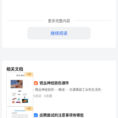
院
10
更多完整内容
级
继续阅读
级
学
生，
家
相关文档
庭
付费
经
臂丛神经损伤课件
济
- 臂丛神经损伤 - - 概述 - - 交通事故工业伤生活伤 -
5
阅读
0
收藏
状
况
付费
应聘面试的注意事项有哪些