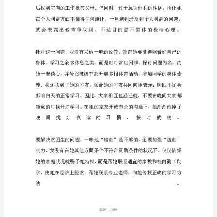
工
作
分
析
王
红
〔化
名〕
同
学，
是
16
第页共
本
学