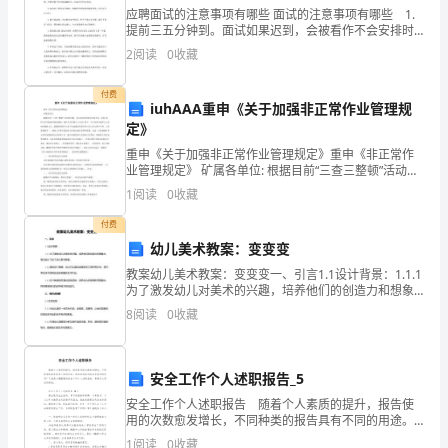
困
应聘面试的注意事项有哪些 面试的注意事项有哪些 1.
难，
提前三五分钟到。面试如果迟到，会被看作不会安排时
间、缺乏条理;提前15分钟到，似乎显得无所事事;因此，
2
阅读
0
收藏
提前三五分钟到达最适宜。在等待的过程中，即便
其
付费
本
iuhAAA重申《关于加强非正常作业管理规
定》
人
重申《关于加强非正常作业管理规定》重申《非正常作
和
业管理规定》 矿属各单位: 根据目前“三查三整顿”活动的
开展，非正常作业管理存在着不足，比如:监护人员不能
1
阅读
0
收藏
及时到达现场、监护人员不能与工人同上同下、开工
妹
付费
妹
幼儿美术教案：变变变
教案幼儿美术教案：变变变一、引言1.1设计背景：1.1.1
上
为了激发幼儿对美术的兴趣，培养他们的创造力和想象
力，我们设计了这个幼儿美术教案。1.1.2通过这个教
大
8
阅读
0
收藏
案，幼儿可以通过绘画和手工制作等方式，将
学
安全工作个人述职报告_5
的
安全工作个人述职报告 随着个人素质的提升，报告使
费
用的次数愈发增长，不同种类的报告具有不同的用途。
你知道怎样写报告才能写的好吗？下面是小编整理的安
1
阅读
0
收藏