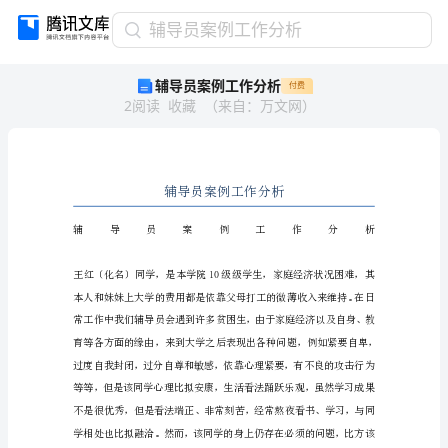
辅
辅导员案例工作分析
导
辅导员案例工作分析
付费
员
2
阅读
收藏
（
来自
：
万文网
）
案
例
工
作
分
析
辅