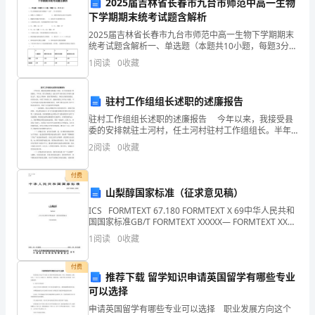
2025届吉林省长春市九台市师范中高一生物
子
需要。
下学期期末统考试题含解析
思
2025届吉林省长春市九台市师范中高一生物下学期期末
统考试题含解析一、单选题（本题共10小题，每题3分，
想
共30分）1、有人把细胞核比喻为细胞的“大脑”，其主要
1
阅读
0
收藏
原因是A．核膜含4层磷脂分子 B．核膜对物
政
驻村工作组组长述职的述廉报告
治
驻村工作组组长述职的述廉报告 今年以来，我接受县
建
委的安排就驻土河村，任土河村驻村工作组组长。半年
来，我与其他同志一起认真学习省市县关于同步小康的
2
阅读
0
收藏
设
文件，领会文件精神，抓好贯彻和落实。同时结合镇里
的要
大
付费
山梨醇国家标准（征求意见稿）
讨
ICS FORMTEXT 67.180 FORMTEXT X 69中华人民共和
国国家标准GB/T FORMTEXT XXXXX— FORMTEXT XXXX
论
FORMTEXT FORM
1
阅读
0
收藏
工
付费
作
推荐下载 留学知识申请英国留学有哪些专业
可以选择
会，
申请英国留学有哪些专业可以选择 职业发展方向这个