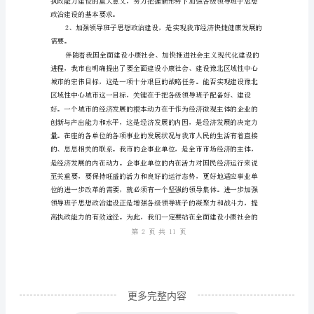
工
作
要。
会
讲
话
同
志
们：
这
次
第1页共
深
化、
拓
更多完整内容