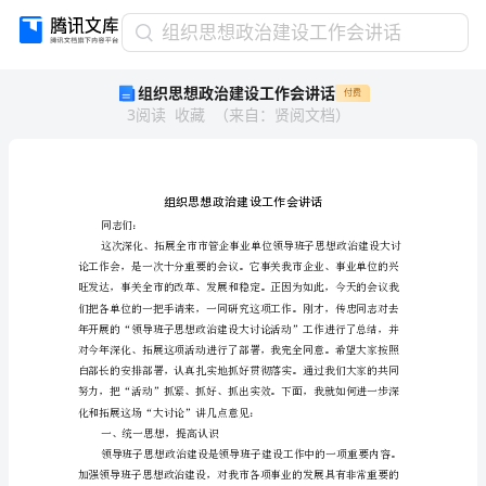
组
组织思想政治建设工作会讲话
织
组织思想政治建设工作会讲话
付费
思
3
阅读
收藏
（
来自
：
贤阅文档
）
想
政
治
建
设
工
同志们：
作