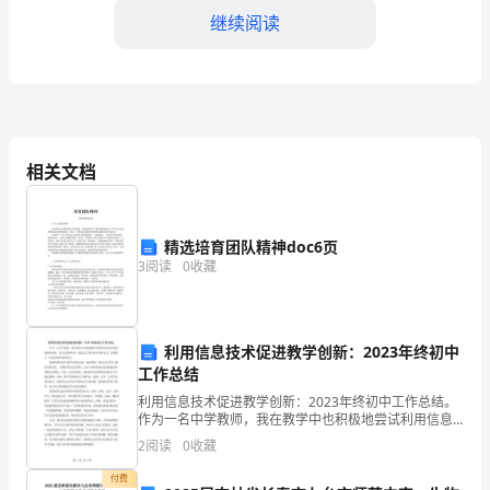
展
继续阅读
全
市
市
管
相关文档
企
事
精选培育团队精神doc6页
3
阅读
0
收藏
业
单
位
利用信息技术促进教学创新：2023年终初中
工作总结
领
利用信息技术促进教学创新：2023年终初中工作总结。
作为一名中学教师，我在教学中也积极地尝试利用信息
导
政治建设的基本要求。
技术来促进教学创新。在过去的两年中，我尝试了很多
2
阅读
0
收藏
种不同的方法，并获得了一些成功的经验和体会。我利
班
用网
付费