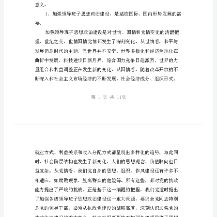
会
讲
话
组
织
思
想
化和拓展这场“大讨论”讲
政
一、统一思想，提高认识
治
建
设
意义。