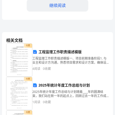
含
继续阅读
word
答
下载！
案
C:应判决撤销乙公司的许可证
（模
相关文档
拟
出判定
付费
题）
工程监理工作职责描述模版
答案：B
工程监理工作职责描述模版一、项目前期准备阶段1. 与
第
业主和设计方沟通，熟悉项目需求和设计方案，确保设
计方案符合法规和技术要求。2. 审查项目投标文件，包
I
4
阅读
0
收藏
括设计方案、合同条款、技术规范等，确保文件完整、
部
付费
程序，下列说法错误的是？
2025年统计年度工作总结与计划
分
2025年统计年度工作总结与计划随着____年的圆满结
单
束，我们站在新一年的起点上，回顾过去一年的工作成
但不加盖人民法院印章
果，总结经验教训，并规划新一年的工作目标和计划。
1
阅读
0
收藏
选
以下是对____年统计工作的总结与___年的工作计
题
付费