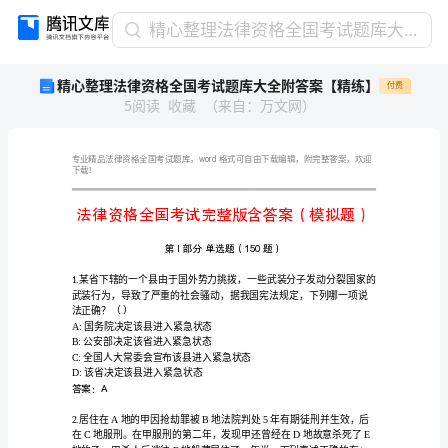
精
精心整理法律资格全国考试题库大全附答案【精练】
心
精心整理法律资格全国考试题库大全附答案【精练】
付费
整
5
阅读
收藏
（
来自
：
万文网
）
理
法
律
资
word
下载！
格
全
国