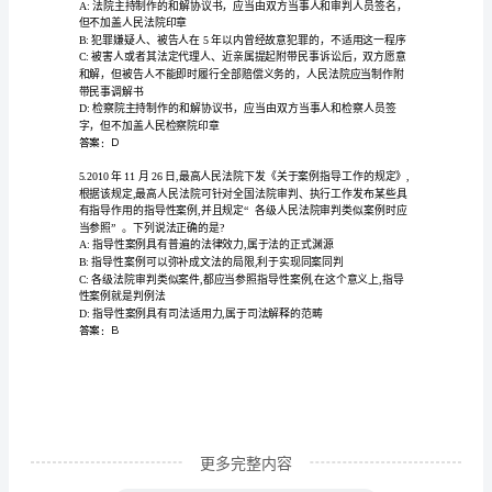
【精
练】
法
答案：B
律
资
格
全
国
考
试
完
整
更多完整内容
版