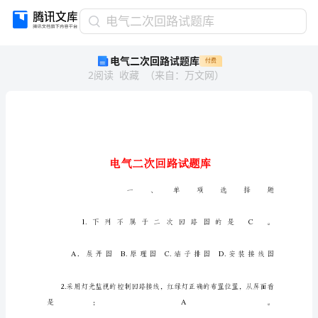
电
电气二次回路试题库
气
电气二次回路试题库
付费
二
2
阅读
收藏
（
来自
：
万文网
）
次
回
路
试
题
库
电