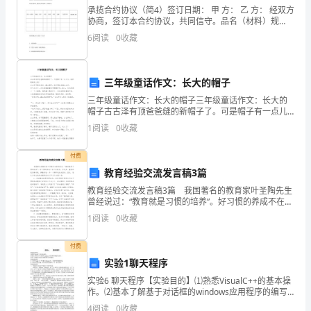
承揽合约协议（简4）签订日期： 甲 方： 乙 方： 经双方
子
协商，签订本合约协议，共同信守。品名（材料）规
格、型号单位数量单价金额交货日期超欠幅 度%相关货
6
阅读
0
收藏
排
款共计人民币（大写）.质量标准： .交货（运送
图
三年级童话作文：长大的帽子
D.
三年级童话作文：长大的帽子三年级童话作文：长大的
帽子古古泽有顶爸爸缝的新帽子了。可是帽子有一点儿
安
大，能把眼睛遮上呢!古古泽早晨起来后，戴上帽子，把
1
阅读
0
收藏
羊喂饱后就去上学。天气太冷了，古古泽脚踩着积雪嘎
装
付费
接
教育经验交流发言稿3篇
线
教育经验交流发言稿3篇 我国著名的教育家叶圣陶先生
曾经说过：“教育就是习惯的培养”。好习惯的养成不在于
图
花样多，形式多。重要的是实事求是、脚踏实地一步一
1
阅读
0
收藏
个脚印地完成目标。因此，我认为学生的养成教育应从
2.
付费
采
实验1聊天程序
实验6 聊天程序【实验目的】⑴熟悉VisualC++的基本操
用
作。⑵基本了解基于对话框的windows应用程序的编写
过程。⑶对于Windows Socket编程建立初步概念。【实
4
阅读
0
收藏