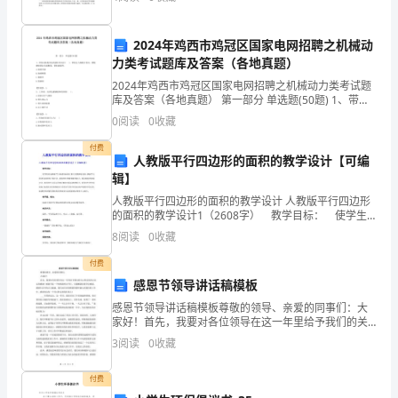
灯
验要求】⑴ 应用
光
2024年鸡西市鸡冠区国家电网招聘之机械动
监
力类考试题库及答案（各地真题）
2024年鸡西市鸡冠区国家电网招聘之机械动力类考试题
视
库及答案（各地真题） 第一部分 单选题(50题) 1、带传
动机构常见的损坏形式有( )、带轮孔与轴配合松动、槽
的
0
阅读
0
收藏
轮磨损带拉长或断裂、带轮崩裂
控
付费
人教版平行四边形的面积的教学设计【可编
辑】
制
人教版平行四边形的面积的教学设计 人教版平行四边形
回
的面积的教学设计1（2608字） 教学目标： 使学生
经历探索平行四边形面积计算公式的推导过程，掌握平
8
阅读
0
收藏
路
行四边形面积的计算方法；培养学生的观察操作能力
付费
接
感恩节领导讲话稿模板
线，
感恩节领导讲话稿模板尊敬的领导、亲爱的同事们：大
家好！首先，我要对各位领导在这一年里给予我们的关
红
心和支持表示衷心的感谢！感恩节是一个传统的西方节
3
阅读
0
收藏
日，它提醒我们要学会感恩，感谢生活中的点点滴滴。
我们也应
绿
付费