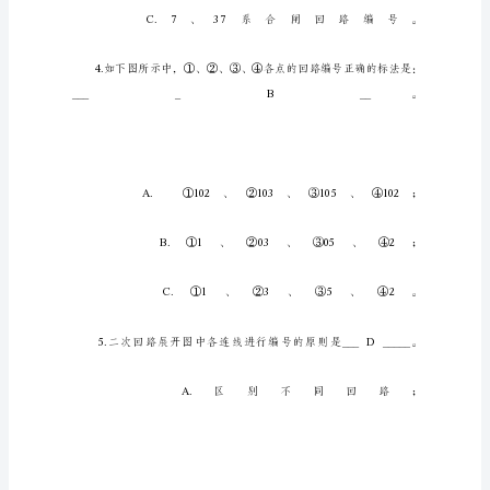
题
1.
下
列
不
属
于
二
次
回
路
图
的