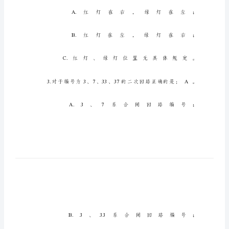
气
二
次
回
路
试
题
库
一、
单
项
选
择