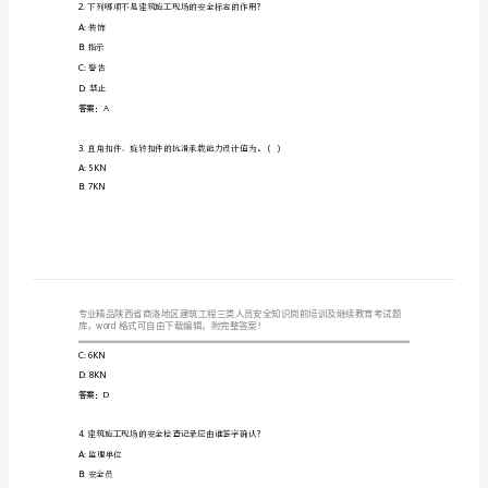
筑
热
工
程
三
1.?
建筑施工现场的安全标志应如何设置
A:
隐蔽位置设置
类
B:
无需设置
人
C:
醒目位置设置
员
D:
随意设置
答案：C
安
全
2
下列哪项不是建筑施工现场的安全标志的作用
A:
装饰