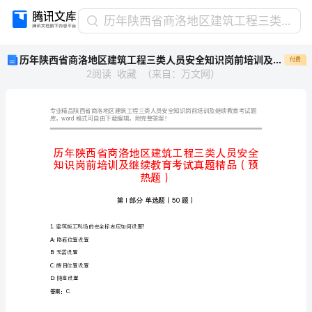
历
历年陕西省商洛地区建筑工程三类人员安全知识岗前培训及继续教育考试真题精品（预热题）
年
历年陕西省商洛地区建筑工程三类人员安全知识岗前培训及继续教育考试真题精品（预热题）
付费
陕
2
阅读
收藏
（
来自
：
万文网
）
西
省
商
洛
word
库，
地
区
建