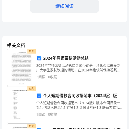
育
继续阅读
考
word
库，
试
C:6KN
真
D:8KN
相关文档
付费
题
答案：D
2024年导师带徒活动总结
2024年导师带徒活动总结导师带徒是一项长久以来受到
精
广大学生家长欢迎的活动，在2024年也依然保持着其活
4
建筑施工现场的安全检查记录应由谁签字确认
跃的状态。对于学生来说，参与导师带徒活动不仅能获
3
阅读
0
收藏
得专业指导，还可以开拓眼界、拓宽知识面，对未来的
品
A:
监理单位
付费
（预
B:
安全员
个人短期借款合同收据范本（2024版）版
个人短期借款合同收据范本（2024版）版本合同目录一
C:
施工人员
热
览1. 借款人信息1.1 姓名1.2 身份证号码1.3 联系方式1.4
地址2. 贷款人信息2.1 名称2.2 营业执照号码2.3 联系方
D:
项目经理
1
阅读
0
收藏
式2.4
题）
答案：B
付费