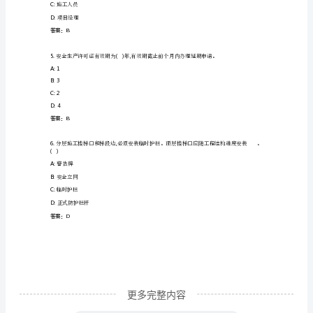
知
B:
指示
识
C:
警告
岗
D:
禁止
前
答案：A
培
直角扣件
训
A:5KN
及
B:7KN
继
续
教
更多完整内容