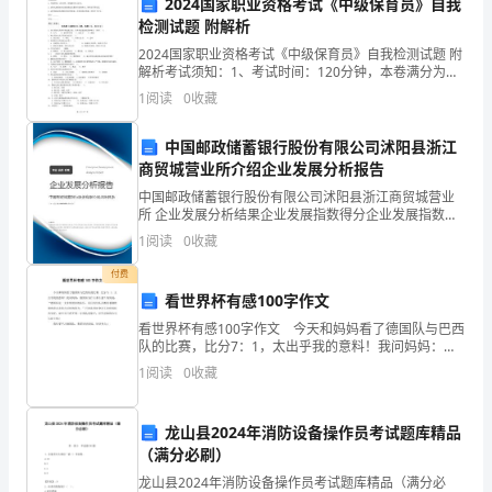
2024国家职业资格考试《中级保育员》自我
历
检测试题 附解析
年
2024国家职业资格考试《中级保育员》自我检测试题 附
5.(),
解析考试须知：1、考试时间：120分钟，本卷满分为
100分。 2、请首先按要求在试卷的指定位置填写您的姓
陕
A:1
1
阅读
0
收藏
名、准考证号等信息。 3、请仔细阅读各种题
B:3
西
中国邮政储蓄银行股份有限公司沭阳县浙江
C:2
商贸城营业所介绍企业发展分析报告
省
中国邮政储蓄银行股份有限公司沭阳县浙江商贸城营业
D:4
商
所 企业发展分析结果企业发展指数得分企业发展指数得
分中国邮政储蓄银行股份有限公司沭阳县浙江商贸城营
1
阅读
0
收藏
答案：B
洛
业所综合得分说明：企业发展指数根据企业规模、企业
创新
付费
地
看世界杯有感100字作文
6.,
区
看世界杯有感100字作文 今天和妈妈看了德国队与巴西
()
队的比赛，比分7：1，太出乎我的意料！我问妈妈：德
建
国队为什么那么强？妈妈说：“德国队是一支非常团结的
1
阅读
0
收藏
A:
警告牌
队伍，而且每位队员都有着钢铁般的意志及持之以
筑
B:
安全立网
龙山县2024年消防设备操作员考试题库精品
工
C:
（满分必刷）
临时护栏
程
龙山县2024年消防设备操作员考试题库精品（满分必
D:
正式防护栏杆