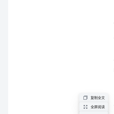
力的支持
总
结
报
和需求。
告
酒
率。
店
大
堂
领
要因素。
班
复制全文
年
全屏阅读