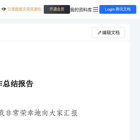
立享超值文库资源包
我的资料库
开通会员
Login 腾讯文档
编辑文档
大家好！我是XX酒店大堂领班，今天我非常荣幸地向大家汇报
1.团队管理：我负责领导一支10人的接待团队，通过有效的团队
管理和沟通协调，使得团队成员之间合作默契，为各项工作提供了有