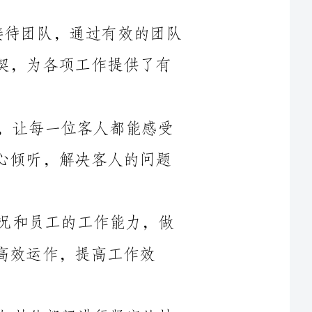
2.客户服务：我坚持高标准的服务理念，让每一位客人都能感受
到酒店的热情和专业。通过有效的沟通和耐心倾听，解决客人的问题
3.工作计划与安排：我每天根据客流情况和员工的工作能力，做
提高工作效
4.协调与沟通：作为大堂领班，我需要与其他部门进行紧密的协
调合作，与其他部门的沟通能力和协调能力是提高整体工作效率的重
5.员工培训与督导：根据员工的需求，定期组织员工培训，提高
员工的专业知识和技能。同时，我也定期进行员工的督导，指导员工