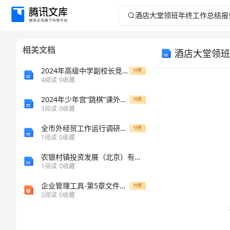
酒
店
相关文档
酒店大堂领班
大
2024年高级中学副校长竞聘演讲稿模板
付费
堂
4
阅读
0
收藏
2024年少年宫“跳棋”课外活动总结
领
付费
3
阅读
0
收藏
班
全市外经贸工作运行调研督查报告
付费
1
阅读
0
收藏
年
农银村镇投资发展（北京）有限公司介绍企业发展分析报告_74537
1
阅读
0
收藏
终
企业管理工具-第5章文件管理工具 精品
付费
工
2
阅读
0
收藏
作