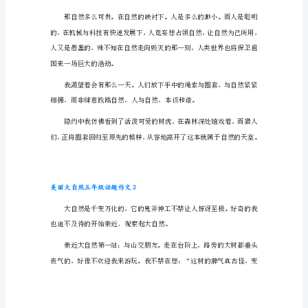
作
文
美
若干年后，连哀呜声也无法再听到了。
丽
大
自
然
五
年
级
话
题
作