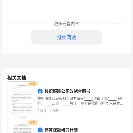
文
1
更多完整内容
主
继续阅读
持
人
崔
永
相关文档
元
付费
曾
梭织服装公司改制合同书
梭织服装公司改制合同书编号(_____)股改字第(_____)号甲
这
方：_____乙方：_____鉴于：甲方是依照《中华人民共和
国公司法》设立的有限责任公司。乙方是根据_____市政
样
6
阅读
0
收藏
府【_____】__
调
付费
体育课题研究计划