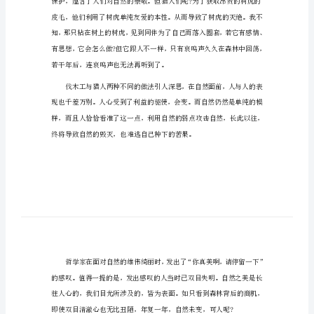
美丽大自然五年级话题作文1
作
文
因为里面没有人。”
美
丽
大
自
自然的哭泣声。
然
五
年
级
话
题