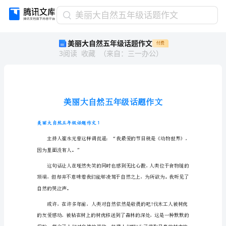
美
美丽大自然五年级话题作文
丽
美丽大自然五年级话题作文
付费
大
3
阅读
收藏
（
来自
：
三一办公
）
自
然
五
年
级
话
题