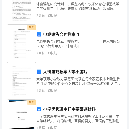
侃
体育课题研究计划一、课题名称：快乐体育在课堂教学
国来一场巨大的浩劫。
道：
中的运用二、目标和要求为了响应“我运动、我健康、我
快乐”的阳光体育运动号召精神，我校体育教研组的全体
2
阅读
0
收藏
教师要充分利用体育课这块体育锻炼主阵地，促使
“我
付费
最
电缆销售合同样本_1
爱
电缆销售合同样本 授权方：_______________技术有限公
司(以下简称甲方) 注册地址：
的
__________________________ 邮编：_________________
3
阅读
0
收藏
节
目
大班游戏教案大带小游戏
就
大年夜带小游戏方案意图:1)现在每个家庭根本上独生后
辈,生活中缺少任务心跟自决计.小冤家一起游戏时大年夜
孩屡屡不清楚推让,而小孩也可怕自决计缺少.2)非常多幼
是
1
阅读
0
收藏
儿做不习惯以自我为中心,合作看法不清楚
《动
美丽大自然五年级话题作文2
付费
小学优秀班主任主要事迹材料
物
小学优秀班主任主要事迹材料从事教学工作xx年来，本
世
人始终以火一样的热情，百倍的努力，百倍的干劲勤勤
恳恳地耕耘在教育教学第一线，在“教书育人”这个平凡而
1
阅读
0
收藏