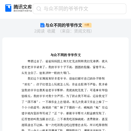
与
与众不同的爷爷作文
众
与众不同的爷爷作文
付费
不
2
阅读
收藏
（
来自
：
贤阅文档
）
同
的
爷
爷
作
文
与