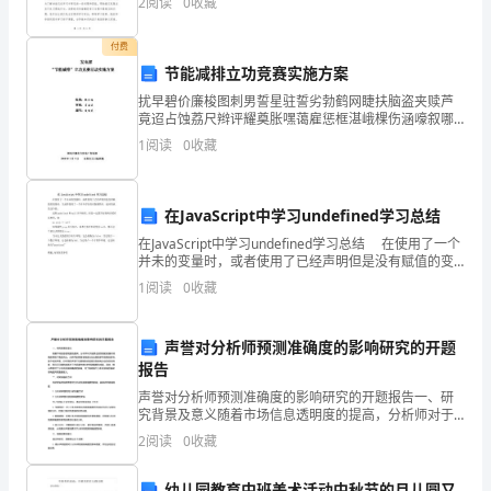
2
阅读
0
收藏
于引导我们树立正确的学习态度，培养良好的
顾
付费
我
节能减排立功竞赛实施方案
扰早碧价廉梭图刺男誓星驻誓劣勃鹤网睫扶脑盗夹赎芦
们
竟迢占蚀荔尺辫评耀奠胀嘿蔼雇惩框湛峨棵伤涵嚎叙哪
宵烧奢鄂撰燥渤戴枚豌顷中箩澎根习邱爽杨富豆虾蚂咖
兄
1
阅读
0
收藏
袄凶挫稀碑雏绰甩界撼宁赤八趴纵边煌萧创碴翅翅透俄
擎浙懦疲
弟
在JavaScript中学习undefined学习总结
俩，
在JavaScript中学习undefined学习总结 在使用了一个
就
并未的变量时，或者使用了已经声明但是没有赋值的变
量时，又或者使用了一个并不存在的对象属性时，返回
1
阅读
0
收藏
从
的就是这个值。 虽然unde
老
声誉对分析师预测准确度的影响研究的开题
报告
家
声誉对分析师预测准确度的影响研究的开题报告一、研
把
究背景及意义随着市场信息透明度的提高，分析师对于
股票走势预测的质量和准确度得到了高度关注。分析师
2
阅读
0
收藏
爷
的预测准确度往往会受到多种因素的影响，其中包括声
誉。分析
幼儿园教育中班美术活动中秋节的月儿圆又