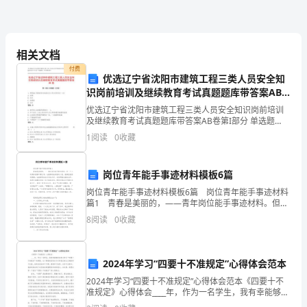
了，
爸
相关文档
爸
付费
优选辽宁省沈阳市建筑工程三类人员安全知
妈
识岗前培训及继续教育考试真题题库带答案AB
卷
妈
优选辽宁省沈阳市建筑工程三类人员安全知识岗前培训
及继续教育考试真题题库带答案AB卷第I部分 单选题
因
（50题）1. 建筑施工现场的安全检查应至少多长时间进
1
阅读
0
收藏
行一次?A: 每周B: 每天C: 每季度D: 每
上
岗位青年能手事迹材料模板6篇
班
岗位青年能手事迹材料模板6篇 岗位青年能手事迹材料
太
篇1 青春是美丽的，——青年岗位能手事迹材料。但一
个人的青春能够平庸无奇；也能够绽放美丽的火花。能
8
阅读
0
收藏
感谢这位既严厉又抠门的爷爷才对。
够因虚度而懊悔；也能够用结结实实的步子，走到辉
忙
无
2024年学习“四要十不准规定”心得体会范本
法
2024年学习“四要十不准规定”心得体会范本《四要十不
准规定》心得体会____年，作为一名学生，我有幸能够亲
照
身参与学习“四要十不准规定”的课程。这个课程的目的在