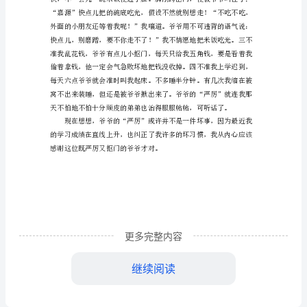
头发全白了，他有洪钟一般的
众
不
同
的
爷
爷
作
文
寒
更多完整内容
假
继续阅读
过
去