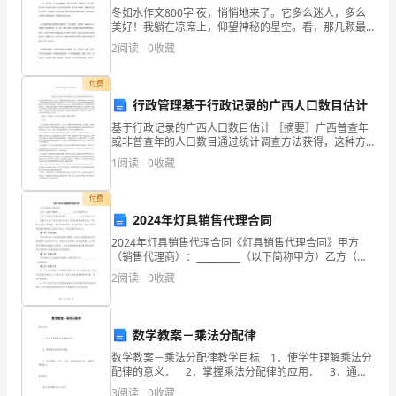
国
冬如水作文800字 夜，悄悄地来了。它多么迷人，多么
社
美好！我躺在凉席上，仰望神秘的星空。看，那几颗最
明最亮的星星，正向我眨眼，招手，似乎在说：“来呀！
2
阅读
0
收藏
小主人，这里有好多奥秘，需要你探索呢！”我向往
会
付费
市
行政管理基于行政记录的广西人口数目估计
场
基于行政记录的广西人口数目估计 ［摘要］广西普查年
或非普查年的人口数目通过统计调查方法获得，这种方
经
法的缺陷是成本高、时间长。这就需要我们探索其他的
1
阅读
0
收藏
人口数目来源渠道。行政记录是一种比较
济
付费
不
2024年灯具销售代理合同
2024年灯具销售代理合同《灯具销售代理合同》甲方
断
（销售代理商）：__________（以下简称甲方）乙方（灯
具生产商/供应商）：__________（以下简称乙方）根据
发
2
阅读
0
收藏
《中华人民共和国合同法》及其他
展，
数学教案－乘法分配律
食
数学教案－乘法分配律教学目标 1．使学生理解乘法分
品
配律的意义． 2．掌握乘法分配律的应用． 3．通过
观察、分析、比较，培养学生的分析、推理和概括能
3
阅读
0
收藏