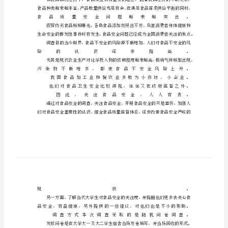
报
告
食
品
安
全
调
研
报
告
调
查