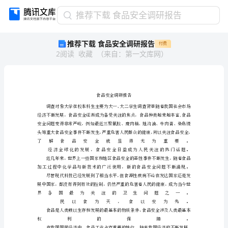
推
推荐下载 食品安全调研报告
荐
推荐下载 食品安全调研报告
付费
下
2
阅读
收藏
（
来自
：
第一文库网
）
载
食
品
安
全
调
研