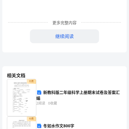
一、
大
更多完整内容
二
继续阅读
学
生
调
查
相关文档
背
付费
景
新教科版二年级科学上册期末试卷及答案汇
随
编
2
阅读
0
收藏
着
我
付费
冬如水作文800字