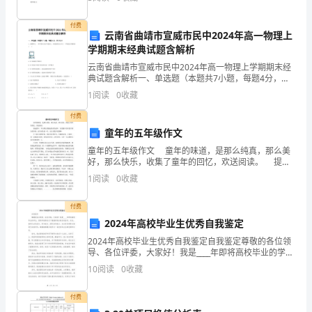
安
力．教学重点 乘
全
付费
云南省曲靖市宣威市民中2024年高一物理上
学期期末经典试题含解析
逐
云南省曲靖市宣威市民中2024年高一物理上学期期末经
渐
典试题含解析一、单选题（本题共7小题，每题4分，共
28分）1、如图所示，一杯子静止在水平桌面上，对桌面
1
阅读
0
收藏
成
的压力为F．下列说法正确的是( )A.力
付费
为
童年的五年级作文
备
童年的五年级作文 童年的味道，是那么纯真，那么美
好，那么快乐，收集了童年的回忆，欢送阅读。 提起
受
童年，不由得让我想起快乐的童年。在我童年里有很多
1
阅读
0
收藏
快乐的事情，说不清是那一件，实在是数不胜数啊!
关
付费
注
2024年高校毕业生优秀自我鉴定
2024年高校毕业生优秀自我鉴定自我鉴定尊敬的各位领
的
导、各位评委，大家好！我是____年即将高校毕业的学
生，很荣幸能够在这个隆重的场合做自我鉴定。在此，
10
阅读
0
收藏
焦
我将从自身成长、学术能力、团队协作能力、社会责任
点，
付费