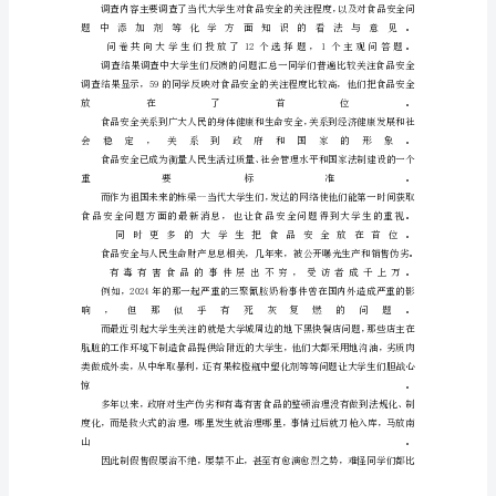
对
象
大
学
在
校
本
科
生
主
要
为
大