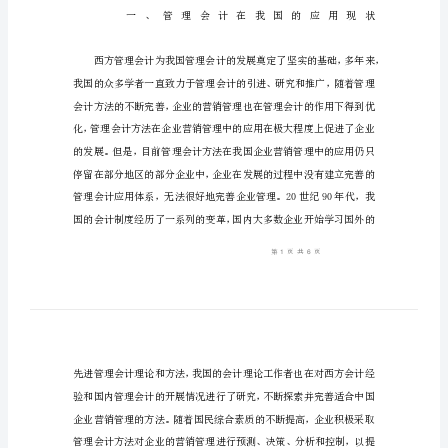
业
营
销
管
理
中
的
应
用
浅