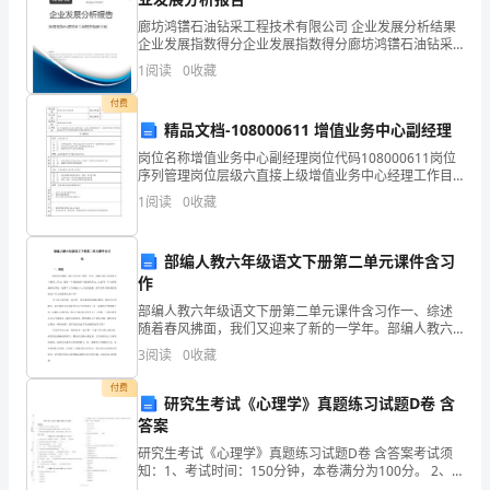
济
廊坊鸿镨石油钻采工程技术有限公司 企业发展分析结果
的
企业发展指数得分企业发展指数得分廊坊鸿镨石油钻采
工程技术有限公司综合得分说明：企业发展指数根据企
1
阅读
0
收藏
快
业规模、企业创新、企业风险、企业活力四个维度对企
业发
付费
速
精品文档-108000611 增值业务中心副经理
发
岗位名称增值业务中心副经理岗位代码108000611岗位
序列管理岗位层级六直接上级增值业务中心经理工作目
的为了完成增值业务中心经营目标，在中心经理的指导
展，
1
阅读
0
收藏
下，在职责范围内负责管理增值业务中心的经营管理和
管
部编人教六年级语文下册第二单元课件含习
理
作
会
部编人教六年级语文下册第二单元课件含习作一、综述
随着春风拂面，我们又迎来了新的一学年。部编人教六
年级语文下册第二单元，那是一个充满故事与情感的单
计
3
阅读
0
收藏
元，它如同一个五彩斑斓的故事盒，装满了文字的魅力
与文化的
方
付费
研究生考试《心理学》真题练习试题D卷 含
法
答案
研究生考试《心理学》真题练习试题D卷 含答案考试须
迅
知：1、考试时间：150分钟，本卷满分为100分。 2、
请首先按要求在试卷的指定位置填写您的姓名、准考证