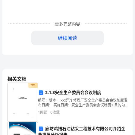
管
理
中
更多完整内容
的
继续阅读
应
用
摘
要：
相关文档
随
付费
2.1.3安全生产委员会会议制度
着
编号：版本： xxx汽车修理厂安全生产委员会会议制度发
社
布日期： 实施日期：安全生产委员会会议制度1 目的为
了加强公司的安全
1
阅读
0
收藏
会
经
廊坊鸿镨石油钻采工程技术有限公司介绍企
业发展分析报告