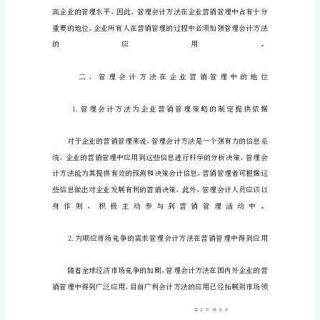
析
管
理
会
计
方
法
在
企
业
营
销