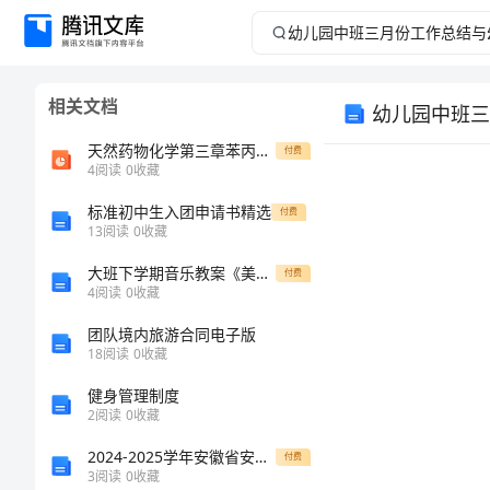
幼
儿
相关文档
幼儿园中班三
园
天然药物化学第三章苯丙素类
付费
中
4
阅读
0
收藏
标准初中生入团申请书精选
班
付费
13
阅读
0
收藏
三
大班下学期音乐教案《美丽的草原我的家》
付费
4
阅读
0
收藏
月
团队境内旅游合同电子版
18
阅读
0
收藏
份
健身管理制度
工
2
阅读
0
收藏
2024-2025学年安徽省安庆市重点中学高一化学下学期期末复习检测试题含解析
付费
作
3
阅读
0
收藏