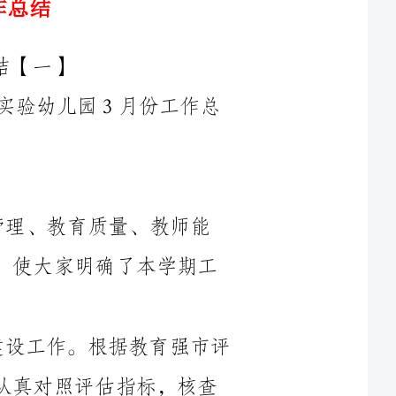
为了在4月能更好的服务幼儿园，现将实验幼儿园3月份工作总
学期工作会议。园长从园务管理、教育质量、教师能
力、校园文化等四个方面进行了规划和部署，使大家明确了本学期工
2、继续__开展创建“教育强市”文档建设工作。根据教育强市评
估指标的要求和分工，班子成员各负其责，认真对照评估指标，核查
收集的档案和过程性资料，做到档案齐全，内容详实，以迎接宁德市
3、做好环境、班级、包干区卫生工作，做到窗明几净，种植物重
4、校务公开工作。及时向家长公开了收费依据、收费项目，向教