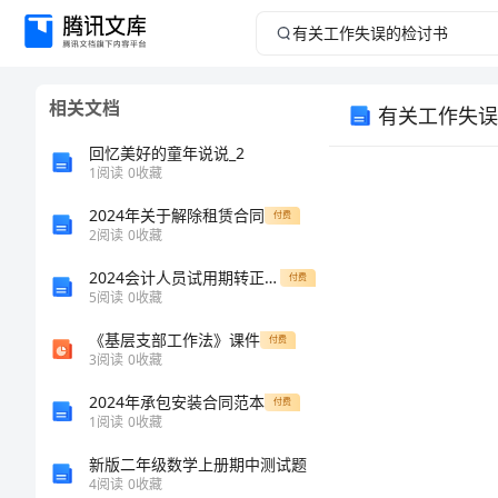
有
关
相关文档
有关工作失误
工
回忆美好的童年说说_2
作
1
阅读
0
收藏
2024年关于解除租赁合同
失
付费
2
阅读
0
收藏
误
2024会计人员试用期转正工作总结
付费
5
阅读
0
收藏
的
《基层支部工作法》课件
付费
3
阅读
0
收藏
检
2024年承包安装合同范本
付费
讨
1
阅读
0
收藏
新版二年级数学上册期中测试题
书
4
阅读
0
收藏