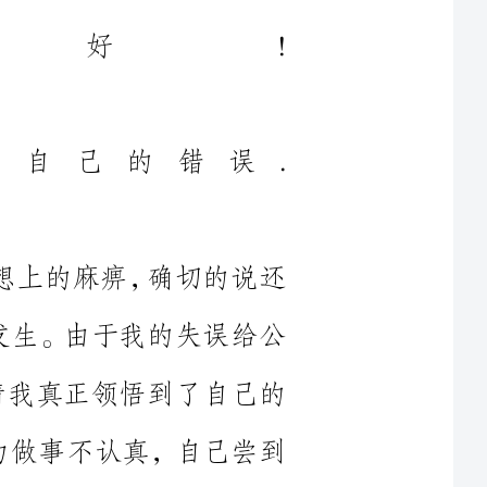
我已深深的认识到自己的错误.
思想上的麻痹，确切的说还
情的发生。由于我的失误给公
件事情我真正领悟到了自己的
，因为做事不认真，自己尝到
使公司在经济和名誉上受到严
，但是事因我起，我愿承担责
来明显的受益，但是在这个集
现在明白了，一个人的力量的
致的事故，是重大的，因为以