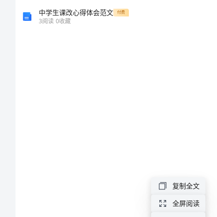
有
中学生课改心得体会范文
付费
3
阅读
0
收藏
关
工
作
失
误
的
检
讨
书
尊
复制全文
敬
全屏阅读