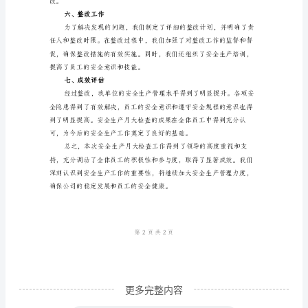
和配合。
工
三、检查组织
作
总
结
自
2024
四、检查内容
年
5
月
起，
我
单
更多完整内容
位