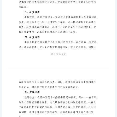
作
总
结如下：
结
一、组织领导
2024
安
全
生
检查工作的科学有序进行。
产
二、方案制定
月
大
检
查