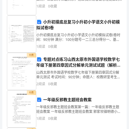
彻
最高境界。BA.B.【单选题】（3分） 心境障碍是以明显
1
阅读
0
收藏
而持久的心境高涨或者心境低落为主的•组精神障
落
小升初摸底总复习小升初小学语文小升初模
实
拟试卷I卷
党
小升初摸底总复习小升初小学语文小升初模拟试卷I卷时
间：90分钟 满分：100分题号一二三总分得分一、基础
中
练习(40分)1. 根据拼音写汉字，并按要求答题hú lúntǎn
1
阅读
0
收藏
tèwùrǎng
央、
付费
专题对点练习山西太原市外国语学校数学七
国
年级下册第四章因式分解单元测试试题（解析
版）
务
山西太原市外国语学校数学七年级下册第四章因式分解
单元测试 考试时间：90分钟；命题人：校教研室考生注
意：1、本卷分第I卷（选择题）和第Ⅱ卷（非选择题）两
院
2
阅读
0
收藏
部分，满分100分，考试时间90分钟2、答卷前，
和
付费
一年级反邪教主题班会教案
省
一年级反邪教主题班会教案第一篇：一年级反邪教主题
班会教案 一年级反邪教主题班会教案 郭家坝镇明德小学
市
胡开生 班会目的： 1、通过教育让中学生了解邪教对人
1
阅读
0
收藏
民的危害,认清危
政