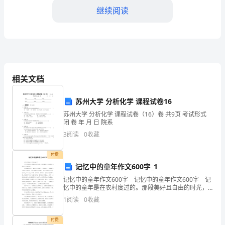
继续阅读
积
极
响
应
相关文档
国
五、发现问题
苏州大学 分析化学 课程试卷16
家
苏州大学 分析化学 课程试卷（16）卷 共9页 考试形式
号
闭 卷 年 月 日 院系
3
阅读
0
收藏
召，
全
付费
记忆中的童年作文600字_1
面
改。
记忆中的童年作文600字 记忆中的童年作文600字 记
忆中的童年是在农村度过的。那段美好且自由的时光，
展
六、整改工作
我永远无法忘怀。 绿茵茵的草地，高耸起伏的群山，
1
阅读
0
收藏
悠悠的云，是我童年中最难忘的记忆。躺在绿
开
付费