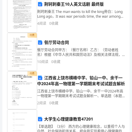
了
荆轲刺秦王10人英文话剧 最终版
安
荆珂刺秦王 The man wants to kill the king旁白：Long
Long ago，It was war periods time, the war among
全
differen
4
阅读
0
收藏
提高了员工的安全意识和技能。
生
七、成效评估
付费
产
餐厅劳动合同
餐厅劳动合同甲方：（餐厅名称）乙方：（劳动者姓
月
名）根据《中华人民共和国劳动法》及相关法律法规，
甲乙双方自愿遵守以下条款，签订本劳动合同：一、工
大
10
阅读
0
收藏
作内容1. 乙方在甲方餐厅从事以下工作（具体岗位和职
责）。
检
付费
江西省上饶市横峰中学、铅山一中、余干一
查
中2024年高一物理第一学期期末考试试题含解析
江西省上饶市横峰中学、铅山一中、余干一中2024年高
工
一物理第一学期期末考试试题含解析一、单选题（本题
共7小题，每题4分，共28分）1、甲、乙两辆汽车在同
作，
2
阅读
0
收藏
一平直的公路上做直线运动，t＝0时刻同时经过公路
为
大学生心理健康教育47201
贯
【单选题】（3分） 西方的心理健康观念，以重视个人与
白然、社会保持和谐关系，把自我实现看做心理健康的