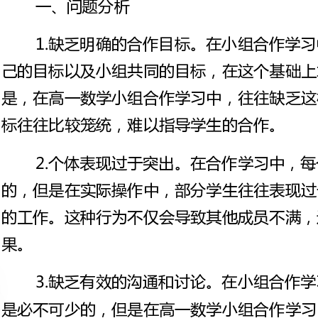
是，在高一数学小组合作学习中，往往缺乏这样的目标设置，既有的目
标往往比较笼统，难以指导学生的合作。
2.个体表现过于突出。在合作学习中，每个学生的贡献都是重要
的，但是在实际操作中，部分学生往往表现过于突出，甚至独揽了所有
的工作。这种行为不仅会导致其他成员不满，还会影响小组的合作效
3.缺乏有效的沟通和讨论。在小组合作学习中，有效的沟通和讨论
是必不可少的，但是在高一数学小组合作学习中，往往存在着沟通不
畅、讨论不充分的情况。一些成员可能会过于顾及自己的情况，而忽略
了其他成员的想法和意见。
二、改进策略
1.合作目标的明确设置。在小组合作学习之前，老师和学生可以一
起讨论和确定小组的学习目标，明确每个成员的任务和责任，并制定有
效的合作计划。这样可以帮助学生更好地理解和掌握数学知识，同时培