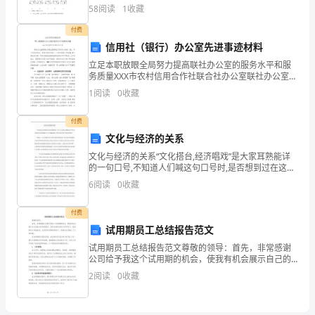
一、填空（每空 1 分） ：1. 直流电动机的调速方法有
58
阅读
1
收藏
中,
____ __ ， 和 。2 ． 一 台
付费
始
信用社（银行）办公室先进事迹材料
终
立足本职放眼全局努力提高联社办公室的服务水平和服
务质量XXX市农村信用合作社联合社办公室联社办公室是
遵
联社开展业务管理工作的中心枢纽，是上 传下达的连接
1
阅读
0
收藏
点，是对外宣传的窗口，在很大程度上代表着 整个联社
循"五
付费
育
文化与经济的关系
文化与经济的关系“文化搭台,经济唱戏”是大家耳熟能详
并
的一句口号,不知道人们喊这句口号时,是否想到过在这样
的提法中,“文化”尴尬地成了“经济”这朵“红花”下陪衬的“绿
6
阅读
0
收藏
举,
叶”。 的确,这一口号在短期内也许
德
付费
试用期员工总结报告范文
育
试用期员工总结报告范文尊敬的领导：首先，非常感谢
公司给予我这个试用期的机会，使我有机会展示自己的
为
能力和发挥潜力。通过这段时间的工作和学习，我深感
2
阅读
0
收藏
自己受益匪浅，在领导和同事的帮助下，逐渐适应并融
首"的
入了工作
原