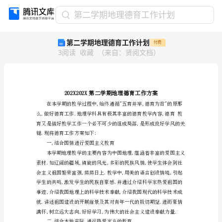
第
第二学期地理德育工作计划
二
第二学期地理德育工作计划
付费
学
3
阅读
收藏
（
来自
：
贤阅文档
）
期
地
理
德
育
工
作