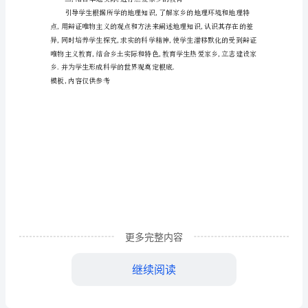
计
键.现将德育工作方案如下:
划
一,结合国情进行爱国主义教育
202X202X
第
二
学
期
地
理
更多完整内容
德
继续阅读
育
工