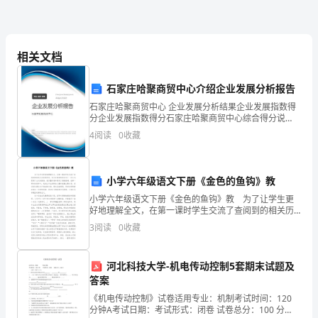
作
方
相关文档
案
石家庄哈聚商贸中心介绍企业发展分析报告
模板,内容仅供参考
石家庄哈聚商贸中心 企业发展分析结果企业发展指数得
在
分企业发展指数得分石家庄哈聚商贸中心综合得分说
明：企业发展指数根据企业规模、企业创新、企业风
本
4
阅读
0
收藏
险、企业活力四个维度对企业发展情况进行评价。该企
业的综合
学
小学六年级语文下册《金色的鱼钩》教
期
小学六年级语文下册《金色的鱼钩》教 为了让学生更
的
好地理解全文，在第一课时学生交流了查阅到的相关历
史背景资料，对长征路途的艰辛有了一定认识，理清了
3
阅读
0
收藏
教
全文的脉络，初步整体感知奠定了感情基调。在第二课
时的教
学
河北科技大学-机电传动控制5套期末试题及
答案
过
《机电传动控制》试卷适用专业：机制考试时间：120
程
分钟A考试日期：考试形式：闭卷 试卷总分：100 分