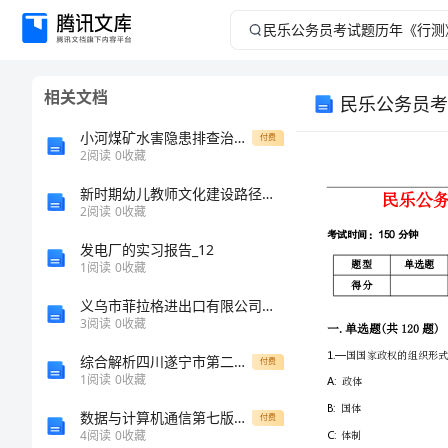
民
乐
相关文档
民乐公务员考
公
小河煤矿水害隐患排查治理制度
付费
务
2
阅读
0
收藏
新时期幼儿教师文化建设路径探析
员
2
阅读
0
收藏
考
发电厂的实习报告_12
1
阅读
0
收藏
试
义乌市菲拉格进出口有限公司介绍企业发展分析报告
3
阅读
0
收藏
题
综合解析四川遂宁市第二中学数学八年级下册三角形专项训练试题（含解析）
付费
历
1
阅读
0
收藏
数据与计算机通信第七版课后习题答案
付费
年
4
阅读
0
收藏