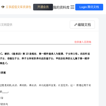
立享超值文库资源包
我的资料库
开通会员
Login 腾讯文档
编辑文档
万文网提供
民乐公务员考试题历年《行测》真题及答案汇总
参考答案
（300题）
公文写作
总分
填空题
简答题