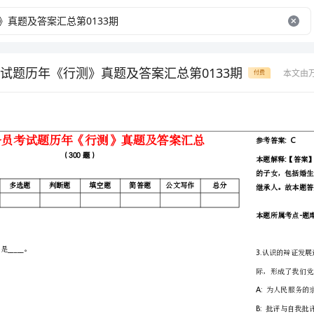
试题历年《行测》真题及答案汇总第0133期
本文由
付费
考试时间：150分钟
题型
单选题
多选题
判断题
得分