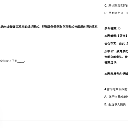
一.单选题(共120题)
1.—_____
国国家政权的组织形式是。
A:
政体
B:
国体
C:
体制
D:
法制
:A
参考答案
:A:
A
机关。故本题答案选。