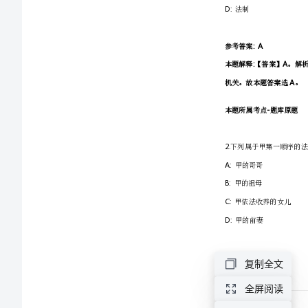
《行
测》
真
题
及
答
案
汇
复制全文
总
全屏阅读