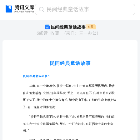
民
民间经典童话故事
间
民间经典童话故事
付费
经
6
阅读
收藏
（
来自
：
三一办公
）
典
童
话
故
事
民
间