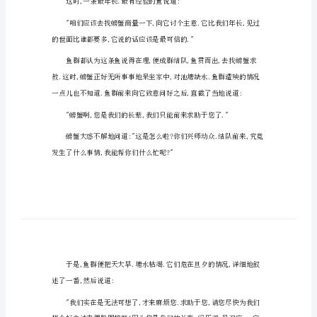
民间经典童话故事1
经
典
童
话
故
事
了.有一条鱼对同伴们说:
民
间
经
典
啊."
童
话
故