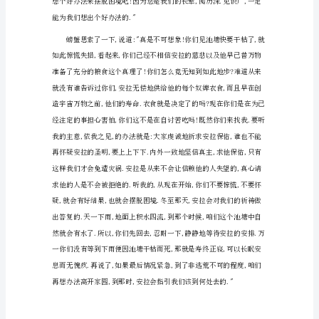
事
1
从
前,
在
一
个
池
塘
中,
发生了什么事情,我能帮你们什么
住
着
一