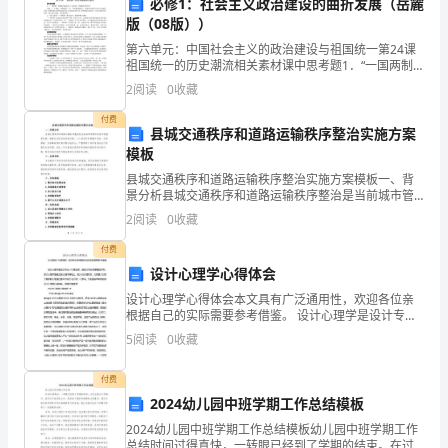
必修1：社会主义政治建设的曲折发展（岳麓
老
版（08版））
师
第六单元：中国社会主义的政治建设与祖国统一第24课
祖国统一的历史潮流相关素材课中思考题1．“一国两制”
的
构想的内涵是什么？提出这一构想的目的何在？内涵：
2
阅读
0
收藏
“一个国家，两种制度”，在一个国家的前提下，
作
付费
县城交通秩序和道路运输秩序整治实施方案
文
模板
县城交通秩序和道路运输秩序整治实施方案模板一、背
500
景分析县城交通秩序和道路运输秩序整治是当前城市管
理和发展中的重要议题。随着社会经济的快速发展，人
字-
2
阅读
0
收藏
口流动和车辆增长迅速，交通拥堵、交通事故频发等问
题日益突
我
付费
设计心理学心得体会
印
设计心理学心得体会本文具有广泛通用性，欢迎各位亲
根据自己的实际需要参考借鉴。 设计心理学是设计专业
象
一门理论课，是设计师必须掌握的学科。设计心理学是
5
阅读
0
收藏
建立在心理学基础上，把人们心理状态，尤其是人们
最
付费
深
2024幼儿园中班学期工作总结模板
的
2024幼儿园中班学期工作总结模板幼儿园中班学期工作
总结时间过得真快，一转眼已经到了学期的结束。在过