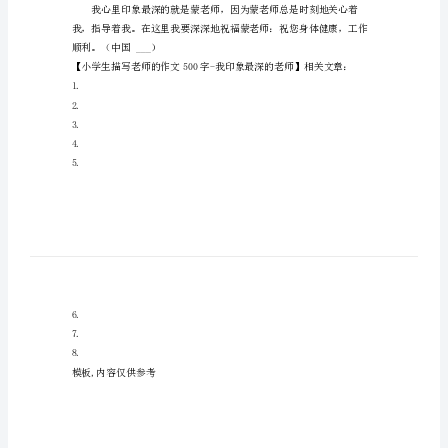
老师对我们的关心是无微不至的.。
500
字
我
印
象
最
深
的
老
师