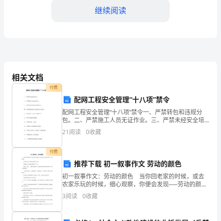
我
继续阅读
印
象
6.
最
7.
深
相关文档
8.
的
付费
配网工程安全管理“十八项”禁令
模板,内容仅供参考
老
配网工程安全管理“十八项”禁令一、严禁转包和违规分
包。二、严禁施工人员无证作业。三、严禁未经安全培
师
训进场作业。四、严禁劳务分包人员担任工作负责人。
21
阅读
0
收藏
五、严禁无票、无施工方案作业。六、严禁不交底开展
小
施工。
付费
学
推荐下载 初一叙事作文 劳动的颜色
生
初一叙事作文：劳动的颜色 当你回老家的时候，或去
农家乐玩的时候，细心观察，你便会发现──劳动的颜
描
色。 时间过得飞快，转瞬之间便来到了五月。 听婆
3
阅读
0
收藏
婆说，这是农忙前的最后一个月。 我来到了老家，一
写