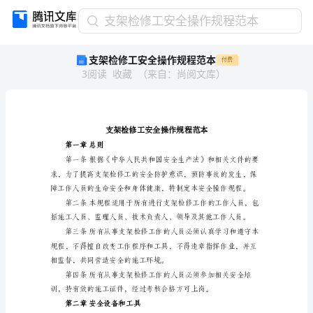
支
支架检修工安全操作规程范本
架
支架检修工安全操作规程范本
付费
检
3
阅读
收藏
（
来自
：
尚阅文库
）
修
工
安
全
操
作
第一章总则
规