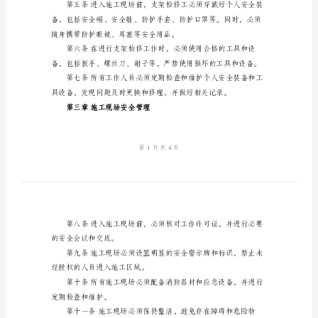
程
范
本
支
架
检
相监督，共同营造安
修
工
安
第二章安全设备和工具
全
操