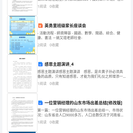
校的教育事业中，班主任扮演着非常重要的角色。班主
支
1
阅读
0
收藏
任是学生的“家长”，也是学生的“朋友”。作为班主任，
架
检
英勇里班级家长座谈会
- 活動流程 - 師資陣容 - 國語、數學、閩語、綜合、健
修
康、書法 －姚又瑄老師社會-
2
阅读
0
收藏
工
的
感恩主题演讲_4
安
感恩主题演讲感恩主题演讲 感恩，是炎黄子孙必须具
备的品质，只有知道感恩，才能为我们礼仪之邦增添一
全
丝绚丽，增添一丝芳香，增添无限的和谐...... 人们都
1
阅读
0
收藏
说：世上只有妈妈好。那是因为，母亲为我们
防
护
一位营销经理的山东市场出差总结[修改版]
意
第一篇：一位营销经理的山东市场出差总结一、市场状
况：山东省总人口9000多万，人口总数仅次于河南省，
识，
在全国居于第二位。全省共设城市48个，其中地级市17
1
阅读
0
收藏
个，县级市31个，县城60个，其广阔的市场空间是
预