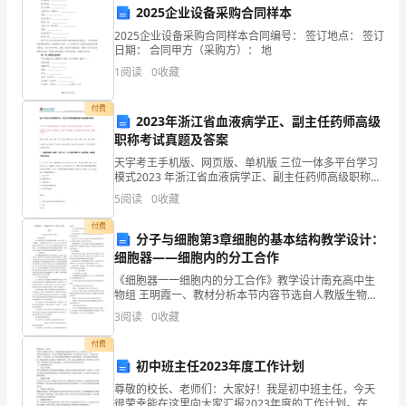
作人员的工作安全和舒适。
法》
2025企业设备采购合同样本
2025企业设备采购合同样本合同编号： 签订地点： 签订
和
日期： 合同甲方（采购方）： 地
人员进入。
相
1
阅读
0
收藏
关
第四章施工操作规范
付费
2023年浙江省血液病学正、副主任药师高级
文
职称考试真题及答案
天宇考王手机版、网页版、单机版 三位一体多平台学习
件
安全检查，发现问题及时报告。
模式2023 年浙江省血液病学正、副主任药师高级职称考
试真题及答案天宇考王卫生资格考试题库包含：章节练
的
5
阅读
0
收藏
习、综合复习题、模拟试卷、 考前冲刺、历年真题等
要
付费
分子与细胞第3章细胞的基本结构教学设计：
作和私自变动作业程序。
细胞器——细胞内的分工合作
求，
《细胞器一一细胞内的分工合作》教学设计南充高中生
为
物组 王明霞一、教材分析本节内容节选自人教版生物必
修一第三章第二节 “细胞器一一细胞内的分工合作”，在
坠落。
3
阅读
0
收藏
了
学生学习了各种 细胞器的结构和功能后，学生已经知道
付费
提
初中班主任2023年度工作计划
正确的安全系缆。
高
尊敬的校长、老师们：大家好！我是初中班主任，今天
很荣幸能在这里向大家汇报2023年度的工作计划。在学