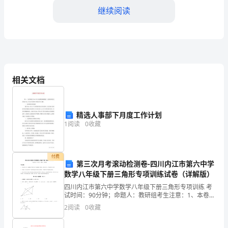
根
继续阅读
据
《中
华
的安全会议和交底。
人
相关文档
民
共
经授权的人员进入施工区域。
精选人事部下月度工作计划
1
阅读
0
收藏
和
国
定期检查和维护。
付费
安
第三次月考滚动检测卷-四川内江市第六中学
数学八年级下册三角形专项训练试卷（详解版）
全
四川内江市第六中学数学八年级下册三角形专项训练 考
品，严禁乱堆放材料和工具。
试时间：90分钟；命题人：教研组考生注意：1、本卷分
生
第I卷（选择题）和第Ⅱ卷（非选择题）两部分，满分100
2
阅读
0
收藏
分，考试时间90分钟2、答卷前，考生务必用0
产