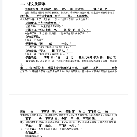
1
、关于“墨子及《墨子》”
部
(476390)
知
识
点
详
2
、关于“公输”
解
公
输
之无愧的科技发明之父。
《墨
二、课文及翻译：
子》
一、