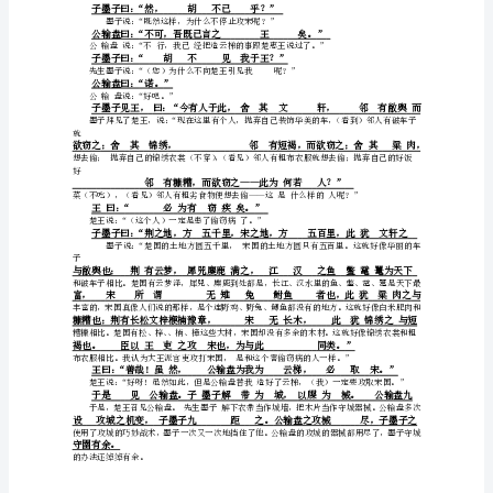
作
者
公输盘曰：“夫子何命焉为？”
公输盘说：“先生有什么见教呢？”
及
()
作
公输盘不悦。
品：
公输盘不高兴了。
子墨子曰：“请献十金。”
1、
墨子说：“请允许我奉送（给您）十金。”
公输盘曰：“吾义固不杀人。”
关
公输盘说：“我坚守道义本来不杀人。”
于
“墨
攻
子
及
《墨