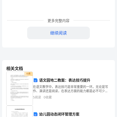
子》”
墨
子，
更多完整内容
(约
继续阅读
前
476
～
)()
前
相关文档
公输盘服。
390)，
付费
公输盘被说服了。
语文园地二教案：表达技巧提升
名
在语文教学中，表达技巧是非常重要的一环。无论是写
翟，
作、演讲还是阅读，在表达方面的能力都是必不可少
的。因此，如何提升学生的表达技巧也成为了教师们关
5
阅读
0
收藏
相
注的重点。本文将围绕语文园地二教案中的表达技巧提
升展开讨论
传
幼儿园动态闭环管理方案
公输盘曰：“诺。”