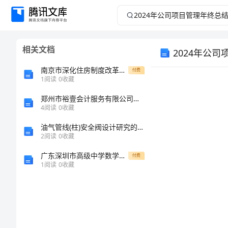
2024
年
相关文档
2024年公
公
南京市深化住房制度改革方案
付费
司
1
阅读
0
收藏
项
郑州市裕壹会计服务有限公司介绍企业发展分析报告
4
阅读
0
收藏
目
油气管线(柱)安全阀设计研究的开题报告
2
阅读
0
收藏
管
广东深圳市高级中学数学八年级下册三角形专题训练试题（含详解）
付费
1
阅读
0
收藏
理
年
终