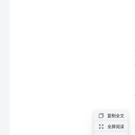
总
结
范
本
2024
年
公
司
项
目
复制全文
管
全屏阅读