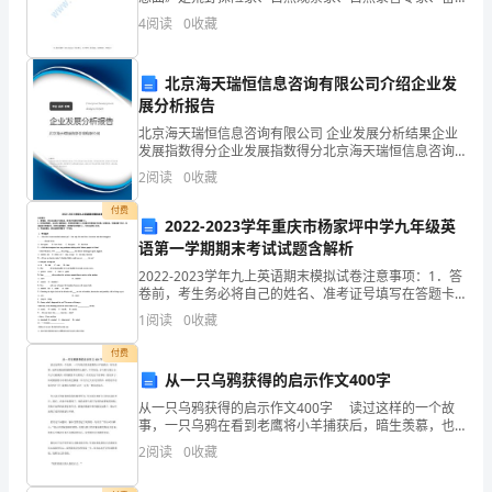
美制作人等深入全台湾山林实地的录音。他们用了整整
自
4
阅读
0
收藏
五年时间，共收集鸟类、蛙类、蝉类、虫类、山羌、猕
果，为国家医学事业的发展
猴、飞鼠
己
北京海天瑞恒信息咨询有限公司介绍企业发
的
展分析报告
专
北京海天瑞恒信息咨询有限公司 企业发展分析结果企业
发展指数得分企业发展指数得分北京海天瑞恒信息咨询
有限公司综合得分说明：企业发展指数根据企业规模、
业
2
阅读
0
收藏
企业创新、企业风险、企业活力四个维度对企业发展情
况进
知
付费
2022-2023学年重庆市杨家坪中学九年级英
识
语第一学期期末考试试题含解析
2022-2023学年九上英语期末模拟试卷注意事项：1．答
和
卷前，考生务必将自己的姓名、准考证号填写在答题卡
上。2．回答选择题时，选出每小题答案后，用铅笔把答
1
阅读
0
收藏
技
题卡上对应题目的答案标号涂黑，如需改动，用橡
付费
能，
从一只乌鸦获得的启示作文400字
积
从一只乌鸦获得的启示作文400字 读过这样的一个故
事，一只乌鸦在看到老鹰将小羊捕获后，暗生羡慕，也
极
挥动瘦弱的翅膀像鹰那样去捕羊，不幸的是，小乌鸦力
2
阅读
0
收藏
量太小，爪子又被缠到，结果被牧羊人抓到了。在读完
履
这