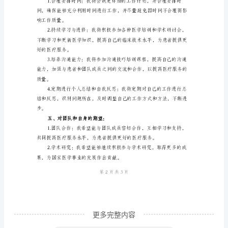
总
结
格
加。
式
版
医
三、存在的问题和不足：
生
个
人
定的影响。
年
终
工
作
更多完整内容