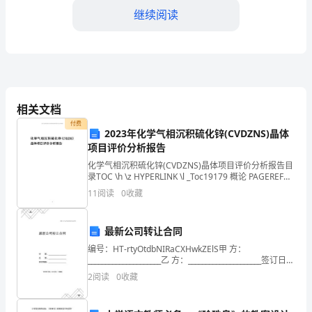
总
继续阅读
结
一、
工
作
相关文档
化。
概
付费
2023年化学气相沉积硫化锌(CVDZNS)晶体
述：
项目评价分析报告
化学气相沉积硫化锌(CVDZNS)晶体项目评价分析报告目
在
录TOC \h \z HYPERLINK \l _Toc19179 概论 PAGEREF
_Toc19179 \h 3 HYPERLINK
强自己的沟通能力。
11
阅读
0
收藏
过
四、改进措施：
去
最新公司转让合同
的
编号：HT-rtyOtdbNIRaCXHwkZElS甲 方：
_____________________乙 方：_____________________签订日
一
期：_____________
2
阅读
0
收藏
年
响工作质量。