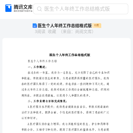
医
医生个人年终工作总结格式版
生
医生个人年终工作总结格式版
付费
个
3
阅读
收藏
（
来自
：
尚阅文库
）
人
年
终
工
作
总
医生个人年终工作总结
一、工作概述：
结