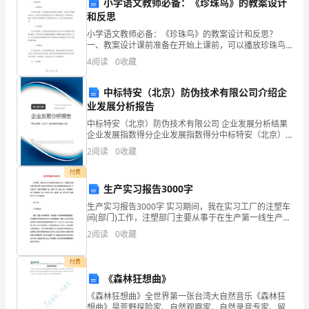
小学语文教师必备：《珍珠鸟》的教案设计
里，
和反思
我
小学语文教师必备：《珍珠鸟》的教案设计和反思？
一、教案设计课前准备在开始上课前，可以播放珍珠鸟
作
的图片或视频，引起学生的兴趣和好奇心，同时也可以
好的医疗服务。
4
阅读
0
收藏
通过提问让学生了解珍珠鸟的一些基本情况。例如，珍
为
珠鸟生活在
中标特安（北京）防伪技术有限公司介绍企
一
业发展分析报告
中标特安（北京）防伪技术有限公司 企业发展分析结果
名
质量。
企业发展指数得分企业发展指数得分中标特安（北京）
防伪技术有限公司综合得分说明：企业发展指数根据企
医
2
阅读
0
收藏
业规模、企业创新、企业风险、企业活力四个维度对企
业发
生，
付费
生产实习报告3000字
充
生产实习报告3000字 实习期间，我在实习工厂的注塑车
步。
间(部门)工作，注塑部门主要从事于在生产第一线生产并
分
简单加工产品。我被安排在该部门的一个小组工作，该
五、对团队和自身的期望：
2
阅读
0
收藏
部门有经理1名，主管1名，拉长2名。车
发
付费
挥
《森林狂想曲》
了
《森林狂想曲》全世界第一张台湾大自然音乐《森林狂
想曲》是荒野探险家、自然观察家、自然录音专家、留