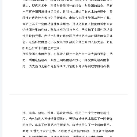
设
计
毕
业
论
文
第
一
篇：
平
面
设
计-