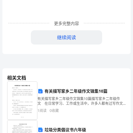
论
文
更多完整内容
第
三
继续阅读
篇：
平
面
设
相关文档
计-
有关描写家乡二年级作文锦集10篇
毕
有关描写家乡二年级作文锦集10篇描写家乡二年级作
文 在日常学习、工作或生活中，许多人都有过写作文
业
的经历，对作文都不陌生吧，作文是由文字组成，经过
1
阅读
0
收藏
人的思想考虑，通过语言组织来表达一个主题意义的文
体。
论
文
垃圾分类倡议书六年级