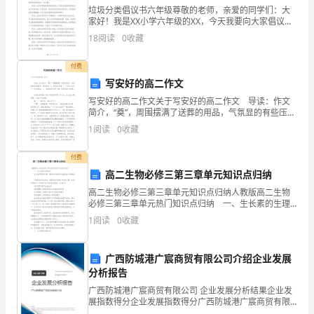
垃圾分类倡议书六年级尊敬的老师，亲爱的同学们：大
1
家好！我是XX小学六年级的XX，今天我要向大家倡议一
个非常重要的事情——垃圾分类。随着人口的增长和生
第
18
阅读
0
收藏
活水平的提高，我们的社会面临着一个严重的问题：垃
圾过
四
付费
写安好的高二作文
篇：
写安好的高二作文关于写安好的高二作文 导读：作文
平
简介，“奠”，周围摆满了送葬的用品，气氛显的有些压
抑。我问则么了，朋友回答说：“一个老人去世了”走进奠
1
阅读
0
收藏
堂，... 如果觉得写得不错，记得转发分享哦
面
付费
设
高二生物必修三第三章单元知识点归纳
计
高二生物必修三第三章单元知识点归纳人教版高二生物
现实技术建造虚拟环境也应运
必修三第三章单元热门知识点归纳 一、生长素的生理
毕
作用 生长素即吲哚乙酸，是最早发现的促进植物生长
1
阅读
0
收藏
的激素。 对果树进行压条时，需要把压条的树皮
业
广西防城港广宸商贸有限公司介绍企业发展
论
分析报告
文
广西防城港广宸商贸有限公司 企业发展分析结果企业发
展指数得分企业发展指数得分广西防城港广宸商贸有限
前领略实施后的精彩结果。
3
公司综合得分说明：企业发展指数根据企业规模、企业