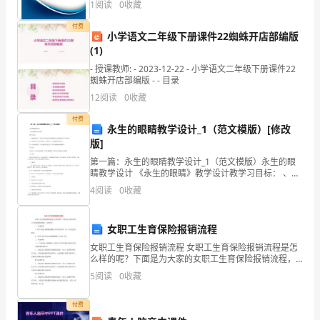
1
阅读
0
收藏
创新、企业风险、企业活力四个维度对企业发展情况进
第
行评
付费
小学语文二年级下册课件22蜘蛛开店部编版
设计图形处理及排版软件
五
(1)
篇：
- 授课教师: - 2023-12-22 - 小学语文二年级下册课件22
蜘蛛开店部编版 - - 目录
平
彩的校正；各种
12
阅读
0
收藏
面
付费
永生的眼睛教学设计_1（范文模版）[修改
设
版]
第一篇：永生的眼睛教学设计_1（范文模版）永生的眼
计
睛教学设计 《永生的眼睛》教学设计教学习目标： 、有
感情地朗读文，体会作者在捐献亲人眼角膜的过程中的
4
阅读
0
收藏
毕
情感和认识上的变化。 2、读懂文内容，培养关爱他人
业
女职工生育保险报销流程
论
女职工生育保险报销流程 女职工生育保险报销流程是怎
么样的呢？下面是为大家的女职工生育保险报销流程，
文
欢迎参考~ 一、申报条件 1、职工享受生育保险待遇时,
5
阅读
0
收藏
应当符合国家、省、
开
付费