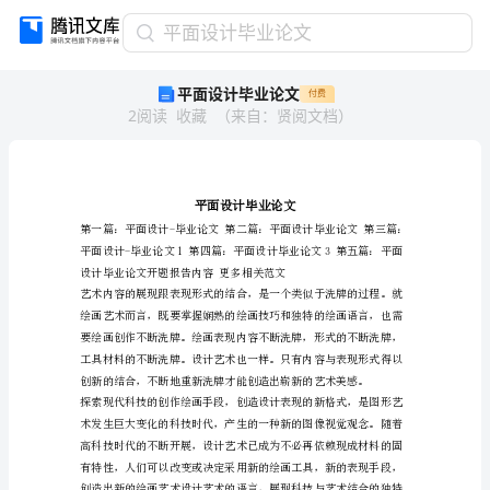
平
平面设计毕业论文
面
平面设计毕业论文
付费
设
2
阅读
收藏
（
来自
：
贤阅文档
）
计
毕
业
论
文
平
面