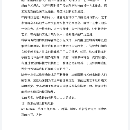
毕
业
论
文
第
二
扩张出前所未有的艺术空间。
篇：
平
面
设
计
毕
业