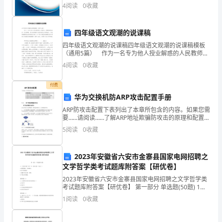
综合得分说明：企业发展指数根据企业规模、企业创
4
阅读
0
收藏
农
新、企业风险、企业活力四个维度对企业发展情况进行
评价。
有不少贺重阳、咏菊花的诗词佳作。
历
四年级语文观潮的说课稿
九
四年级语文观潮的说课稿四年级语文观潮的说课稿模板
（通用5篇） 作为一名专为他人授业解惑的人民教师，
通常需要准备好一份说课稿，通过说课稿可以很好地改
月
4
阅读
0
收藏
正讲课缺点。写说课稿需要注意哪些格式呢？以下是小
编
初
付费
的爷爷奶奶生活愉快、健康长寿!
九
华为交换机防ARP攻击配置手册
ARP防攻击配置下表列出了本章所包含的内容。如果您需
重
要……请阅读……了解ARP地址欺骗防攻击的原理和配置
ARP地址欺骗防攻击了解ARP网关冲突防攻击的原理和配
5
阅读
0
收藏
阳
置ARP网关冲突防攻击配置了解ARP报文防
节，
2023年安徽省六安市金寨县国家电网招聘之
我
文学哲学类考试题库附答案【研优卷】
2023年安徽省六安市金寨县国家电网招聘之文学哲学类
不
考试题库附答案【研优卷】 第一部分 单选题(50题) 1、
下列句中的“诛”字，用本义的一句是（）A.商罪貫盈，天
1
阅读
0
收藏
由
老的优良传统。
命誅之。B.於予與何誅？C.誅
得