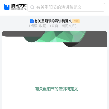
有
有关重阳节的演讲稿范文
关
有关重阳节的演讲稿范文
付费
重
1
阅读
收藏
（
来自
：
尚阅文库
）
阳
节
的
演
讲
稿
范