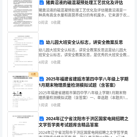
猪粪沼液的磁混凝预处理工艺优化及评估
想
猪粪沼液的磁混凝预处理工艺优化及评估猪粪沼液是一
种具有高含水量和高营养成分的有机废水，它来源于农
起
业养殖废物的处理过程。然而，由于其高浓度的有机物
0
阅读
0
收藏
含量和氮、磷等营养元素的含量，猪粪沼液的直接排放
了
与农田灌
唐
幼儿园大班安全认标志，讲安全教案反思
幼儿园大班安全认标志，讲安全教案反思这是幼儿园大
代
班安全认标志，讲安全教案反思，是优秀的大班安全教
案知识，供老师家长们参考学习。活动目标：1、认识生
诗
4
阅读
0
收藏
活中常见的一些标志，懂得一些基本的安全知识，知道
一些突
人
付费
2025年福建省建瓯市第四中学八年级上学期
王
1月期末物理质量检测模拟试题（含答案）
2025年福建省建瓯市第四中学八年级上学期1月期末物
维
理质量检测模拟试题（含答案）一、单选题（本题共10
小题，每题3分，共30分）1、关于声现象，下列说法正
的
1
阅读
0
收藏
确的是（ ）A．声音传播的速度与温度无关 B
诗
2024年辽宁省沈阳市于洪区国家电网招聘之
文学哲学类考试题库含精品答案
句：
2024年辽宁省沈阳市于洪区国家电网招聘之文学哲学类