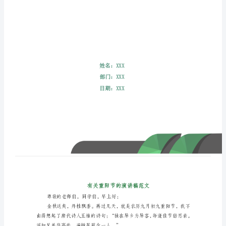
文
有
关
重
阳
节
的
演
讲
稿
范
文