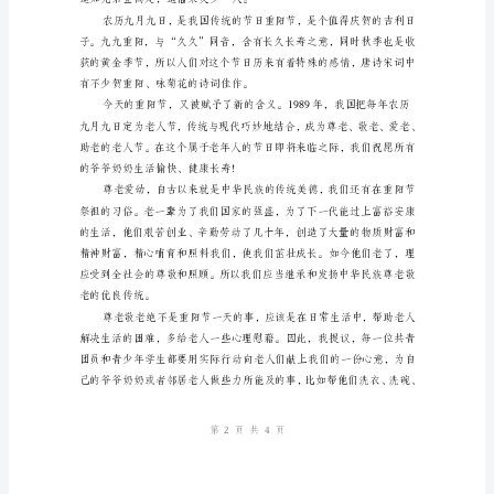
尊
敬
的
老
师
姓名：
们，
部门：
同
日期：
学
们，
早
上
好：
金