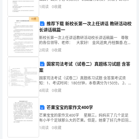
全
财务目标，现就过去一年的工作情况和未来的工作展望
1
阅读
0
收藏
作一份述职报告。一、过去一年的工作总结日常财务管
程
理在
付费
推荐下载 新校长第一次上任讲话 教研活动校
的
长讲话稿篇一
筹
新校长第一次上任讲话教研活动校长讲话稿篇一 尊敬
的各位领导、老师： 大家好! 金风送爽,丹桂飘香.在这
备
个充满收获的季节里,我们迎来了大青咀镇东片四校联合
2
阅读
0
收藏
体主题教研活动,能作为此次活动的牵头校,我
和
国家司法考试（试卷二）真题练习试题 含答
协
案
国家司法考试（试卷二）真题练习试题 含答案考试须
调
知：1、考试时间：180分钟，本卷满分为150分。 2、
请首先按要求在试卷的指定位置填写您的姓名、准考证
工
4
阅读
0
收藏
号等信息。 3、请仔细阅读各种题目的回答要求，在
作。
芒果宝宝的家作文400字
本
芒果宝宝的家作文400字 星期三，妈妈买了几个足足
有小半个足球那么大的芒果。但是，她拿了好几件旧羽
次
绒服和几条大毛巾，不知道在捣鼓什么。我好奇地凑过
1
阅读
0
收藏
去看。妈妈看见了，就向我介绍起来：“这是大青芒，不
交