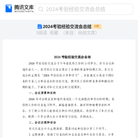
2024
2024考验经验交流会总结
考
2024考验经验交流会总结
付费
验
3
阅读
收藏
（
来自
：
尚阅文库
）
经
验
交
流
会
总
结