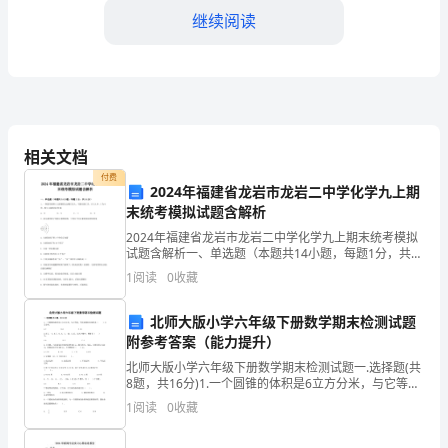
作
继续阅读
的
公
司
力和战略思维。
举
相关文档
三、会议成果和反馈
办，
付费
2024年福建省龙岩市龙岩二中学化学九上期
作
末统考模拟试题含解析
2024年福建省龙岩市龙岩二中学化学九上期末统考模拟
为
试题含解析一、单选题（本题共14小题，每题1分，共
14分）1、一种新型材料C3N4的硬度比金刚石还大，可
会
1
阅读
0
收藏
做切割工具。在C3N4中，C为+4价，则N元
议
北师大版小学六年级下册数学期末检测试题
附参考答案（能力提升）
的
北师大版小学六年级下册数学期末检测试题一.选择题(共
组
8题，共16分)1.一个圆锥的体积是6立方分米，与它等
底、等高的圆柱的体积是（ ）立方分米。A.2 B.6
1
阅读
0
收藏
织