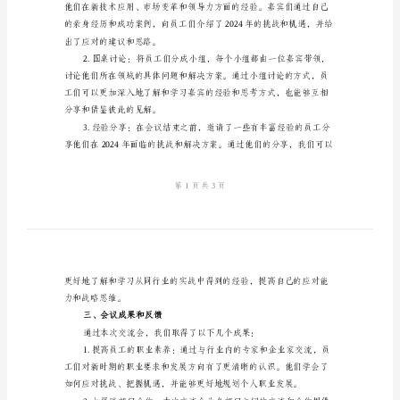
2024
考
验
一、会议背景和目的
经
验
交
流
会
总
二、会议议程和活动
结
2024
考
验