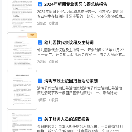
者
2024年新闻专业实习心得总结报告
之
2024年新闻专业实习心得总结报告一、引言实习是新闻
专业学生在校期间非常重要的一部分，它不仅能够帮助
学生将课堂所学应用于实践，还能够丰富学生的专业知
一，
5
阅读
0
收藏
识和技能，为他们未来的职业发展打下坚实的基础。本
报告
我
付费
对
幼儿园教代会议程及主持词
幼儿园教代会议程及主持词 一、开会时间:20*年12月27
本
日一天 二、开会地点:幼儿园会议室 三、参会人员:正式
代表22人,特邀代表3人,共25人。 四、大会主持人:王艳
2
阅读
0
收藏
次
流。我们将在下次交流会中
交
四、展望未来
清明节烈士陵园扫墓活动策划
流
清明节烈士陵园扫墓活动策划清明节烈士陵园扫墓活动
策划清明节烈士陵园扫墓活动策划1 一、活动背景：清
会
明节，是我国传统的节日，是人们祭奠祖先、缅怀先人
3
阅读
0
收藏
的宗亲节日，为了纪念这个有深意的日子，在电气与
进
行
关于财务人员的述职报告
了
尊敬的领导：自本人担任财务人员以来，一直遵循“精打
细算，诚实守信”的原则，认真履行职责，实现了公司的