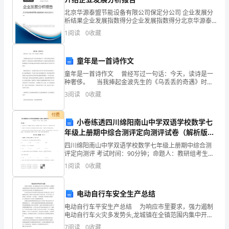
兄
北京华源泰盟节能设备有限公司保定分公司 企业发展分
弟
析结果企业发展指数得分企业发展指数得分北京华源泰
盟节能设备有限公司保定分公司综合得分说明：企业发
1
阅读
0
收藏
班
展指数根据企业规模、企业创新、企业风险、企业活力
7
四个
级
童年是一首诗作文
好错题本，抓好周末作业测试。
有
童年是一首诗作文 曾经写过一句话：今天，读诗是一
种奢侈。 当我捧起金波先生的《乌丢丢的奇遇》时，
8
一
并没有打算把它推荐给我的学生。虽然金波先生是我所
3
阅读
0
收藏
景仰的前辈，但是我以为他的诗恐怕难以唤起孩子们的
定
付费
小卷练透四川绵阳南山中学双语学校数学七
的
9
年级上册期中综合测评定向测评试卷（解析版含
差
答案）
四川绵阳南山中学双语学校数学七年级上册期中综合测
评定向测评 考试时间：90分钟；命题人：教研组考生注
距。
意：1、本卷分第I卷（选择题）和第Ⅱ卷（非选择题）两
1
阅读
0
收藏
部分，满分100分，考试时间90分钟2、答卷前，
10
下
电动自行车安全生产总结
面
电动自行车平安生产总结 为响应市里要求，强力遏制
就
电动自行车火灾多发势头,龙城镇在全镇范围内集中开展
学、“玩”好数学。
电动自行车消防平安综合治理工作。现将我镇电动自行
7
阅读
0
收藏