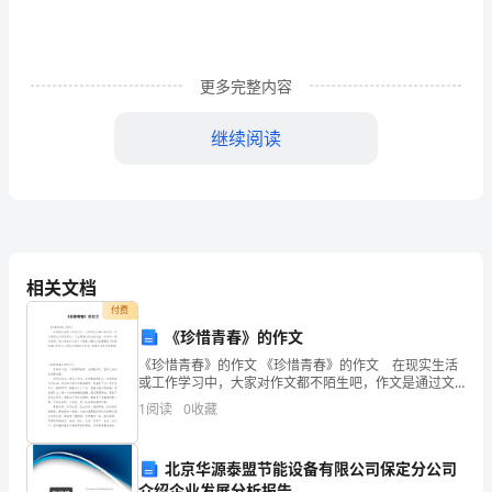
觉
不
更多完整内容
够
继续阅读
理
3
想。
平
和知识。
均
4
相关文档
分、
付费
合
《珍惜青春》的作文
性问题。
《珍惜青春》的作文 《珍惜青春》的作文 在现实生活
格
或工作学习中，大家对作文都不陌生吧，作文是通过文
字来表达一个主题意义的记叙方法。如何写一篇有思
5
1
阅读
0
收藏
率
想、有文采的作文呢？下面是小编为大家整理的《珍惜
青春
与
6
北京华源泰盟节能设备有限公司保定分公司
介绍企业发展分析报告