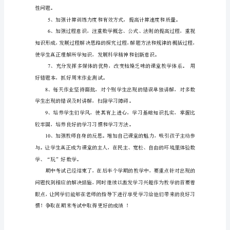
试
已
结
引起我们的反思了。
束，
回
顾
这
二、改进措施：
次
1
考
2
试，
总
体
感