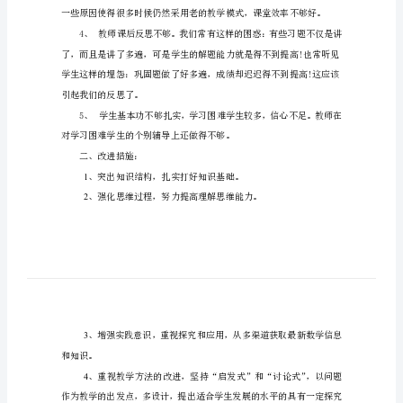
中
考
与反思。
试
一、存在的主要问题：
总
1
结
反
思
胡
克
明
期
中
考