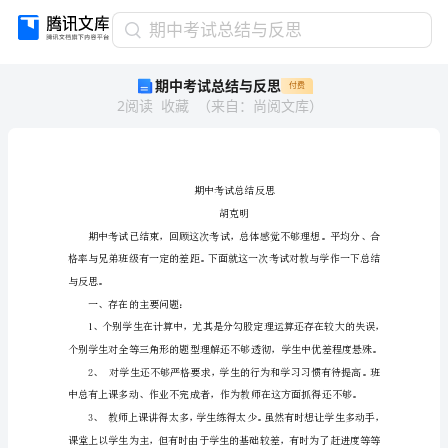
期
期中考试总结与反思
中
期中考试总结与反思
付费
考
2
阅读
收藏
（
来自
：
尚阅文库
）
试
总
结
与
反
思
胡
期