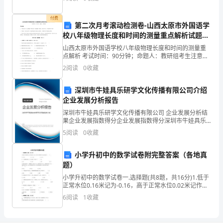
这
车综合治理工作开展情况总结如下： 本月制定电动
一
付费
第二次月考滚动检测卷-山西太原市外国语学
校八年级物理长度和时间的测量重点解析试题
次
（含详解）
山西太原市外国语学校八年级物理长度和时间的测量重
考
点解析 考试时间：90分钟；命题人：教研组考生注意：
1、本卷分第I卷（选择题）和第Ⅱ卷（非选择题）两部
2
阅读
0
收藏
试
分，满分100分，考试时间90分钟2、答卷前，考生
对
深圳市牛娃具乐研学文化传播有限公司介绍
企业发展分析报告
教
深圳市牛娃具乐研学文化传播有限公司 企业发展分析结
果企业发展指数得分企业发展指数得分深圳市牛娃具乐
与
研学文化传播有限公司综合得分说明：企业发展指数根
5
阅读
0
收藏
据企业规模、企业创新、企业风险、企业活力四个维度
学
对企
小学升初中的数学试卷附完整答案（各地真
作
题）
一
小学升初中的数学试卷一.选择题(共8题，共16分)1.低于
正常水位0.16米记为-0.16，高于正常水位0.02米记作（
）。A.+0.02 B.-0.02 C.+
下
6
阅读
1
收藏
总