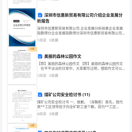
的
总结吧。总结怎么写才不会流于形式呢？下面是小编帮
大家整
赞
深圳市信惠新贸易有限公司介绍企业发展分
析报告
美
深圳市信惠新贸易有限公司 企业发展分析结果企业发展
之
指数得分企业发展指数得分深圳市信惠新贸易有限公司
综合得分说明：企业发展指数根据企业规模、企业创
1
阅读
0
收藏
情。
新、企业风险、企业活力四个维度对企业发展情况进行
评价。
付费
春
美丽的森林公园作文
天，
【荐】美丽的森林公园作文 【荐】美丽的森林公园作文
在平平淡淡的日常中，大家都写过吧，借助作文可以
是
宣泄心中的情感，调节自己的心情。你写作文时总是无
1
阅读
0
收藏
从下笔？以下是帮大家的美丽的森林公园作文，借鉴，
希
一
个
煤矿公司安全检讨书 (11)
煤矿公司安全检讨书 一、致歉。（深鞠躬）首先，我代
充
表**工区领导班子向全矿职工道个歉。因为**工区
“1.17”事故是发生在“两节”期间；是发生在集团公司提出
4
阅读
0
收藏
满
走出安全怪圈，实现首季开门红的第一炮。
活
付费