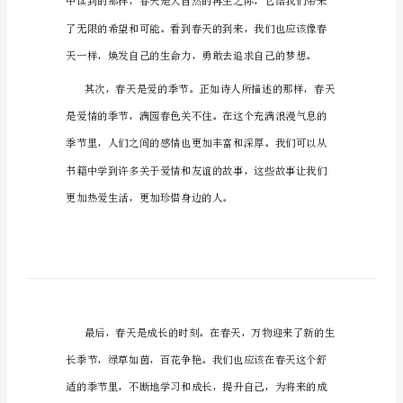
讲
稿
赞
美
春
到了春天的美好和魅力。
天
读
书
报
告
会
演