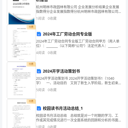
够
杭州明林市政园林有限公司 企业发展分析结果企业发展
在
指数得分企业发展指数得分杭州明林市政园林有限公司
综合得分说明：企业发展指数根据企业规模、企业创
1
阅读
0
收藏
这
新、企业风险、企业活力四个维度对企业发展情况进行
评价。
付费
里
2024年工厂劳动合同专业版
向
2024年工厂劳动合同专业版工厂劳动合同甲方（用人单
位）：________（以下简称“公司”）法定代表人：________
大
地址：________电话：________乙方（劳动者）：性别：
4
阅读
0
收藏
______
家
付费
分
2024开学活动策划书
2024开学活动策划书 2024开学活动策划书1（1040
享
字） 一、活动目的 又到了新生入学阶段，新生初来
咋到对这里不熟悉，需要我们的帮助，但也为了给新生
我
5
阅读
0
收藏
留下美好的印象，同时也为我们树立一个良好的
对
付费
校园读书月活动总结_1
春
校园读书月活动总结 总结就是对一个时期的学习、工
天
作或其完成情况进行一次全面系统的回顾和分析的书面
材料，它能够给人努力工作的动力，因此好好准备一份
1
阅读
0
收藏