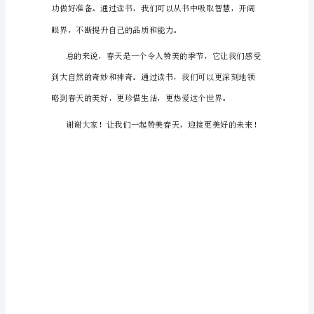
讲
稿
尊
敬
的
各
位
领
导、
老
师
和
同