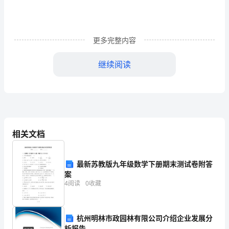
学
们：
更多完整内容
大
继续阅读
家
好！
今
天，
相关文档
我
很
最新苏教版九年级数学下册期末测试卷附答
荣
案
4
阅读
0
收藏
幸
能
杭州明林市政园林有限公司介绍企业发展分
析报告