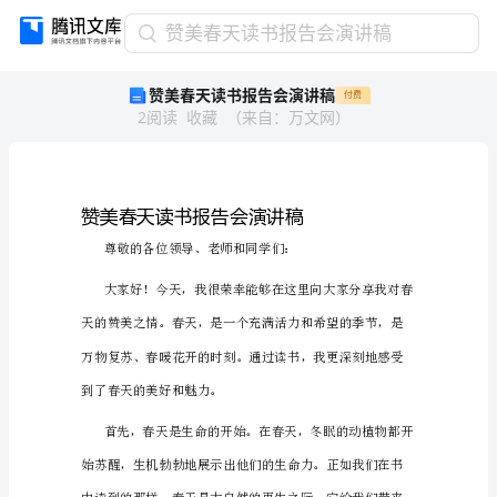
赞
赞美春天读书报告会演讲稿
美
赞美春天读书报告会演讲稿
付费
春
2
阅读
收藏
（
来自
：
万文网
）
天
读
书
报
告
会
演