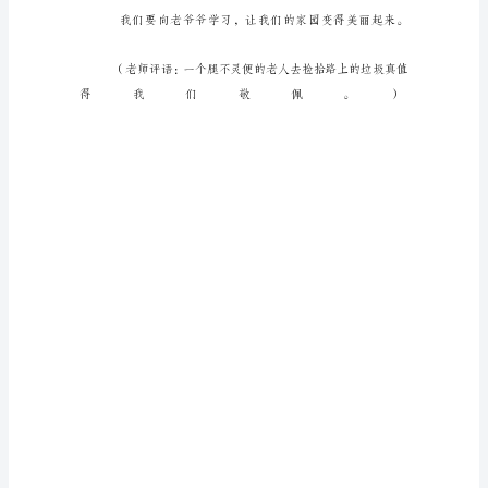
得
几
年
前
一
个
炎
热
夏
天
的
午
后，