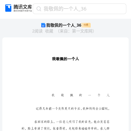
我
我敬佩的一个人_36
敬
我敬佩的一个人_36
付费
佩
2
阅读
收藏
（
来自
：
第一文库网
）
的
一
个
人
_36
我
敬