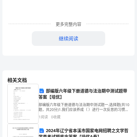
我
和
更多完整内容
妈
妈
继续阅读
去
公
园
玩。
相关文档
在
部编版六年级下册道德与法治期中测试题带
答案【培优】
回
部编版六年级下册道德与法治期中测试题一.选择题(共10
题，共20分)1.我们应该养成（ ）进行一次反思的习惯。
家
A.每日B.每周C.每月2.下列做法不可取的是（ ）。A.雷电
1
阅读
0
收藏
交加时，在大树下避
的
2024年辽宁省本溪市国家电网招聘之文学哲
路
学类考试题库含答案【培优A卷】