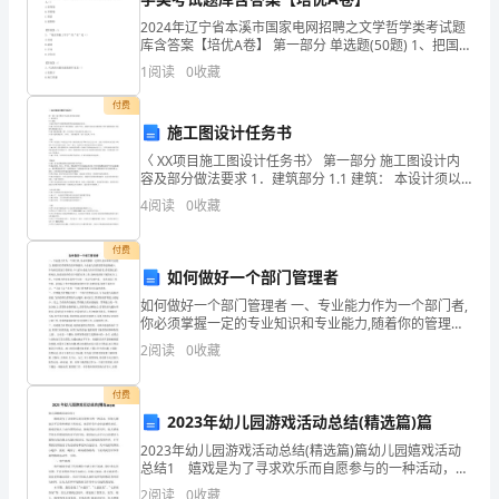
上，
2024年辽宁省本溪市国家电网招聘之文学哲学类考试题
库含答案【培优A卷】 第一部分 单选题(50题) 1、把国家
一
比作一艘船，把记者比作站在船头的瞭望者的是美国著
1
阅读
0
收藏
名报人（）A.普利策B.李普曼C.
位
付费
施工图设计任务书
老
〈 XX项目施工图设计任务书〉 第一部分 施工图设计内
人
容及部分做法要求 1．建筑部分 1.1 建筑： 本设计须以
甲方提供的条件图为总前提进行设计。 1.1.2 本项目共X
4
阅读
0
收藏
种户型平面组合（
吸
付费
引
如何做好一个部门管理者
了
如何做好一个部门管理者 一、专业能力作为一个部门者,
你必须掌握一定的专业知识和专业能力,随着你的管理职
我
位的不断提升,专业能力的重要性将逐渐减少。作为基层
2
阅读
0
收藏
的部门管理者,个人的专业能力将非常的重要,你要到
的
付费
目
2023年幼儿园游戏活动总结(精选篇)篇
光。
2023年幼儿园游戏活动总结(精选篇)篇幼儿园嬉戏活动
总结1 嬉戏是为了寻求欢乐而自愿参与的一种活动，但
幼儿嬉戏决不是单纯感觉上的欢乐，而是伴有生命充溢
他
2
阅读
0
收藏