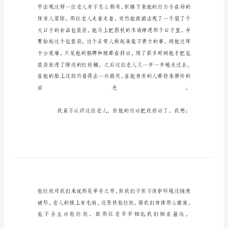
佩
的
一
个
人
我
敬
佩
的
一
个
人
记