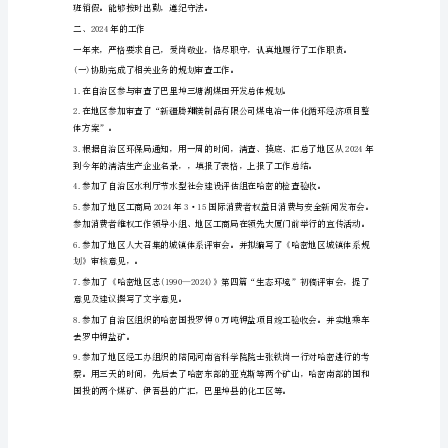
谈会精神》等。
年
述
职
述
廉
报
告
(精
选
充满信心。
多
篇)
第