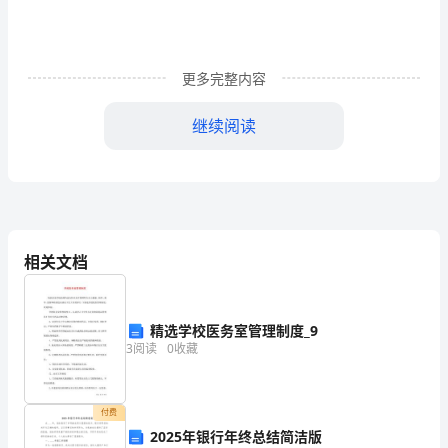
一
篇：
环
更多完整内容
保
继续阅读
局
述
职
述
益良多。
相关文档
廉
报
班销假。能够按时出勤，遵纪守法。
精选学校医务室管理制度_9
告
3
阅读
0
收藏
二、2024年的工作
一
年
付费
(一)协助完成了相关业务的规划审查工作。
2025年银行年终总结简洁版