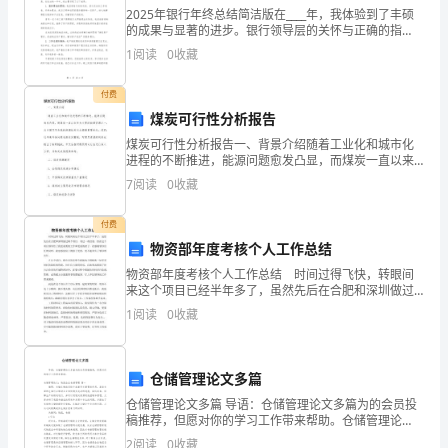
来，
2025年银行年终总结简洁版在____年，我体验到了丰硕
的成果与显著的进步。银行领导层的关怀与正确的指
在
导，以及同事们的共同努力，为我的成长提供了坚实的
1
阅读
0
收藏
基础。我始终秉承着严格的标准和敬业的态度，尽职尽
地
责
体方案”。
付费
委、
煤炭可行性分析报告
行
煤炭可行性分析报告一、背景介绍随着工业化和城市化
进程的不断推进，能源问题愈发凸显，而煤炭一直以来
署
作为主要的能源资源之一，在中国乃至全球的能源结构
7
阅读
0
收藏
中占据着重要地位。然而，近年来环保问题逐渐受到重
视，对煤
的
付费
领
物资部年度考核个人工作总结
物资部年度考核个人工作总结 时间过得飞快，转眼间
导
来这个项目已经半年多了，虽然先后在合肥和深圳做过
两个项目，有过一些经验，但在这个项目领导给了我更
下，
1
阅读
0
收藏
重要的工作和更重的担子，在感谢领导信任的同时，我
划》审核意见，。
也感觉
在
仓储管理论文多篇
自
意见及建议撰写了文字意见。
仓储管理论文多篇 导语：仓储管理论文多篇为的会员投
治
稿推荐，但愿对你的学习工作带来帮助。仓储管理论
文：物流企业仓储管理 篇一 摘要：仓储在物流系统中起
2
阅读
0
收藏