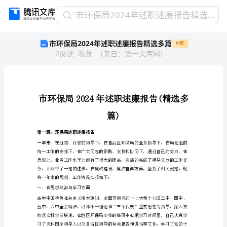
市
市环保局2024年述职述廉报告精选多篇
环
市环保局2024年述职述廉报告精选多篇
付费
保
2
阅读
收藏
（
来自
：
第一文库网
）
局
2024
年
述
职
述
篇)
廉