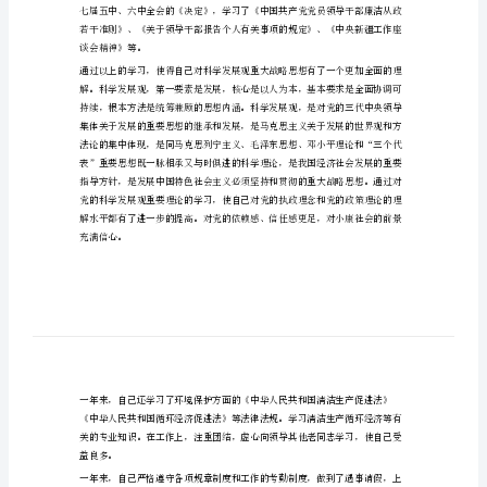
报
第一
篇
：环保局述职述廉报告
告
精
选
将一年来的思想、工作情况汇报如下：
多
一、在思想政治与学习方面
篇
市
环
保
局
2024