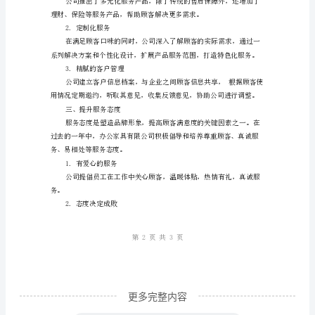
顾
高。
客
2.完善顾客投诉处理机制
为
中
心
——
务质量。
办
3.深入顾客使用情况调查分析
公
家
具
有
限
更多完整内容
公