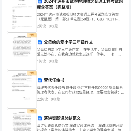
办
2024年达州市试验检测师之交通工程考试题
库含答案（完整版）
公
2024年达州市试验检测师之交通工程考试题库含答案
（完整版） 第一部分 单选题(50题) 1、GB./T16311-
家
2009对标线尺寸的允许误差相关规定。(1)标线实际位置
3.精腻的客户管理
2
阅读
0
收藏
与设计位置的横向允许误
具
付费
有
父母给的爱小学三年级作文
父母给的爱小学三年级作文 在生活中，父母对我们的
限
爱无处不在，在我身边就发生过这样一件事。 有一
三、提升服务态度
次，我考试考的成绩很差，我想惨了，回到家又要被老
公
1
阅读
0
收藏
爸挨批了，嗨！真是没天理呀。一间屋门，就听到爸爸
说
司
付费
管代任命书
工
管理者代表任命书 兹任命 张井堂担任ISO9001质量体系
务、易相处等服务态度。
作
管理者代表，在公司行政职位是经理，主要职责包括：
负责依照ISO9001标准建立、实施和保持符合公司要求
1.有爱心的服务
22
阅读
0
收藏
总
的质量体系。向公司管理层报告IS
结
付费
演讲实践课总结范文
务。
2023
演讲实践课总结范文 演讲实践课总结 演讲比赛的开展
还提高了学生的演讲能力，丰富了学生的课余生活，为
2.态度决定成败