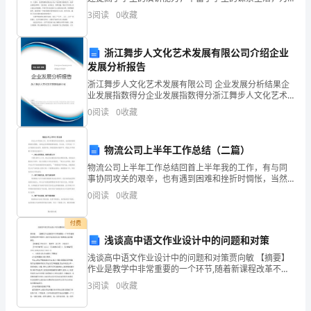
年
学生施展才华搭建了一个良好的平台。现在是的演讲实
3
阅读
0
收藏
践课总结，希望对您有所帮助。 为了贯彻落实科学
已
经
浙江舞步人文化艺术发展有限公司介绍企业
发展分析报告
来
浙江舞步人文化艺术发展有限公司 企业发展分析结果企
业发展指数得分企业发展指数得分浙江舞步人文化艺术
到，
发展有限公司综合得分说明：企业发展指数根据企业规
0
阅读
0
收藏
模、企业创新、企业风险、企业活力四个维度对企业发
回
展情
顾
物流公司上半年工作总结（二篇）
物流公司上半年工作总结回首上半年我的工作，有与同
过
事协同攻关的艰辛，也有遇到困难和挫折时惆怅，当然
也会有硕果累累的喜悦。可以说，下半年是一个公司推
去
0
阅读
0
收藏
进行业改革、拓展市场、持续发展的关键半年。现就上
半年重要
一
付费
浅谈高中语文作业设计中的问题和对策
年，
浅谈高中语文作业设计中的问题和对策贾向敏 【摘要】
办
作业是教学中非常重要的一个环节,随着新课程改革不断
深入,语文作业的优化设计越来越凸显其重要性。 【关键
3
阅读
0
收藏
词】作业设计 有效性 多元性 分
公