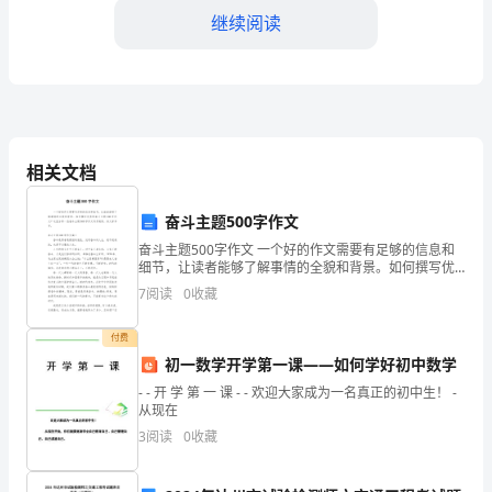
继续阅读
司
工
作
总
求，从而让顾客使用得更放
相关文档
结
二、贴近顾客需求
奋斗主题500字作文
以
奋斗主题500字作文 一个好的作文需要有足够的信息和
顾
细节，让读者能够了解事情的全貌和背景。如何撰写优
秀的奋斗主题500字作文？这里分享一些奋斗主题500字
7
阅读
0
收藏
客
作文写作案例，供大家参考。奋斗主题5
支持。
为
付费
1.多元化服务产品
初一数学开学第一课——如何学好初中数学
中
- - 开 学 第 一 课 - - 欢迎大家成为一名真正的初中生！ -
从现在
心
3
阅读
0
收藏
——
2.定制化服务