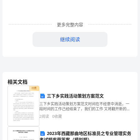
理
论
更多完整内容
知
继续阅读
识
与
实
践
相关文档
相
付费
结
三下乡实践活动策划方案范文
三下乡实践活动策划方案范文时间在不经意中消逝，一
合，
段时间的工作己经结束了，我们的工作 又将翻开新的一
页，迎来新的任务和目标，是不是要好好写一份（策 划
2
阅读
0
收藏
为
方案）了。下面是给大家整理的关于三下乡实践活动策
划方
更
2023年西藏那曲地区标准员之专业管理实务
考试题库带答案（模拟题）