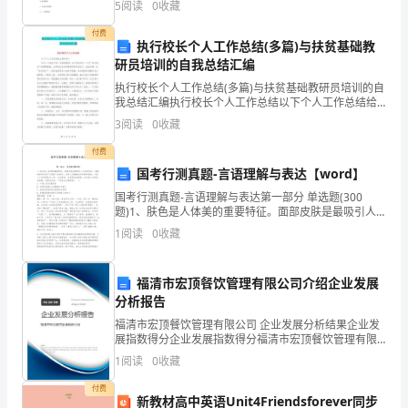
的
5
阅读
0
收藏
了解本国文化就可以了B.用开放和包容的
根
付费
执行校长个人工作总结(多篇)与扶贫基础教
研员培训的自我总结汇编
底。
执行校长个人工作总结(多篇)与扶贫基础教研员培训的自
通
我总结汇编执行校长个人工作总结以下个人工作总结给
大家参考！作为一个刚来不到一年的新教师，由于学校
3
阅读
0
收藏
过
实行一个月“执行校长”的管理制度。在学校各位老师投票
付费
到
国考行测真题-言语理解与表达【word】
服
国考行测真题-言语理解与表达第一部分 单选题(300
题)1、肤色是人体美的重要特征。面部皮肤是最吸引人
注目的地方，健美的面部皮肤可以增添人的姿色，反映
装
1
阅读
0
收藏
人的健康状况和精神面貌。中国人大多是黄肤色人种，
企
福清市宏顶餐饮管理有限公司介绍企业发展
业
分析报告
生
福清市宏顶餐饮管理有限公司 企业发展分析结果企业发
展指数得分企业发展指数得分福清市宏顶餐饮管理有限
公司综合得分说明：企业发展指数根据企业规模、企业
产
1
阅读
0
收藏
创新、企业风险、企业活力四个维度对企业发展情况进
行评
一
付费
新教材高中英语Unit4Friendsforever同步