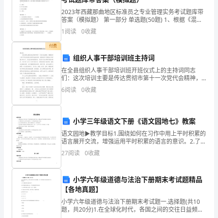
好
2023年西藏那曲地区标准员之专业管理实务考试题库带
的
答案（模拟题） 第一部分 单选题(50题) 1、根据《混凝
土结构工程施工规范》GB50666-2011，施工缝或后浇
1
阅读
0
收藏
适
带处继续浇筑混凝土时，施工
付费
应
组织人事干部培训班主持词
社
在全县组织人事干部培训班开班仪式上的主持词同志
们：这次培训主要是传达贯彻市第十一次党代会精神，
会
增强组织人事干部的思想政治素质和业务素养，提高组
6
阅读
0
收藏
织工作服务大局的能力和水平。对这次培训高度重视，
的
多次亲自过
需
小学三年级语文下册《语文园地七》教案
语文园地▶教学目标1.围绕如何在习作中用上平时积累的
求
语言展开交流，增强运用平时积累的语言的意识。2.了解
问句作为文章开头的作用，学习用这种方法说一段话。3.
打
27
阅读
0
收藏
认识寻物启事的写法，能用正确的格式写一则寻物
下
小学六年级道德与法治下册期末考试题精品
良
【各地真题】
小学六年级道德与法治下册期末考试题一.选择题(共10
好
题，共20分)1.在全球化时代，各国之间的交往日益频
纸样。
繁。以下对待他国文化的态度你不认同的是（ ）。A.只