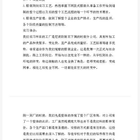
衣
厂
实
习
的、实战的训练。
报
实习内容：
告
总
根底技能制定的，分为四个部分：
结
目
CAD。
的：
实
样）、工业制板
习
在