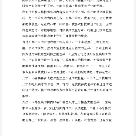
于
培
各个阶段质量的控制方法等等。
养
实习体会：
实
践
动
手
能
力，
使
所
学
的