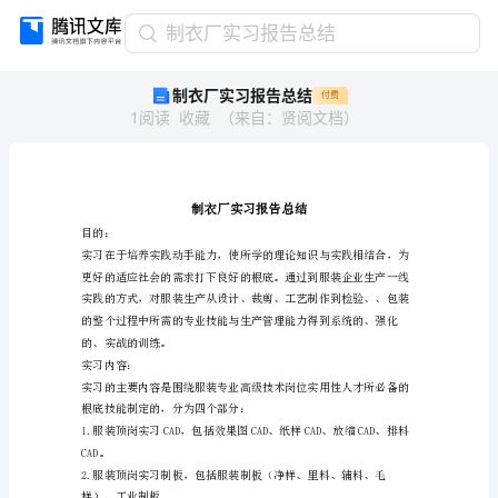
制
制衣厂实习报告总结
衣
制衣厂实习报告总结
付费
厂
1
阅读
收藏
（
来自
：
贤阅文档
）
实
习
报
告
总
结
目的：
制