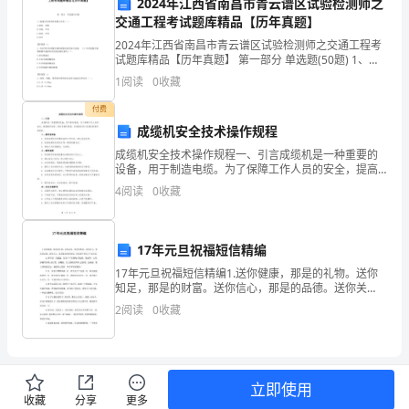
2024年江西省南昌市青云谱区试验检测师之
交通工程考试题库精品【历年真题】
职
2024年江西省南昌市青云谱区试验检测师之交通工程考
工
试题库精品【历年真题】 第一部分 单选题(50题) 1、隧
道灯具的常用布置方式有（ ）。A.相对、交错B.交错、
1
阅读
0
收藏
群
中间C.相对、中间D.均可【答
付费
众
成缆机安全技术操作规程
的
成缆机安全技术操作规程一、引言成缆机是一种重要的
设备，用于制造电缆。为了保障工作人员的安全，提高
操作效率，制定本操作规程。本规程适用于成缆机的使
精
4
阅读
0
收藏
用和维护。二、操作前准备1. 检查成缆机及附属设备的
工作
神
(四)开展职工维权帮扶行动
文
17年元旦祝福短信精编
17年元旦祝福短信精编1.送你健康，那是的礼物。送你
化
知足，那是的财富。送你信心，那是的品德。送你关
心，那是最真挚的祝福。祝你新年快乐!平安幸福! 2.新
2
阅读
0
收藏
生
年到，美滋滋，家家户户乐陶陶;唱起歌，跳起舞，
活，
大
立即使用
收藏
分享
更多