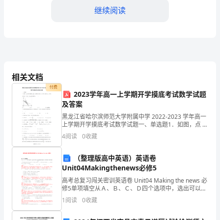
继续阅读
际
劳
动
节，
相关文档
丰
付费
2023学年高一上学期开学摸底考试数学试题
富
及答案
和
黑龙江省哈尔滨师范大学附属中学 2022-2023 学年高一
上学期开学摸底考试数学试题一、单选题1．如图，点 A
活
是反比例函数 y 2( x 0) 图象上任意一点， AB y 轴于点 B
4
阅读
0
收藏
，
跃
（整理版高中英语）英语卷
节
Unit04Makingthenews必修5
(三)开展爱国卫生活动
高考总复习闯关密训英语卷 Unit04 Making the news 必
日
修5单项填空从Ａ、Ｂ、Ｃ、Ｄ四个选项中，选出可以填
入空白处的最正确选项，并在答题卡上将该项涂黑。1.
期
1
阅读
0
收藏
The cakes ar
间