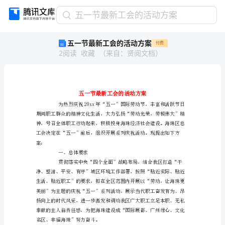
五
五一节最新工会的活动方案
一
五一节最新工会的活动方案
付费
节
2
阅读
收藏
（
来自
：
贤阅文档
）
最
新
工
会
的
活
动