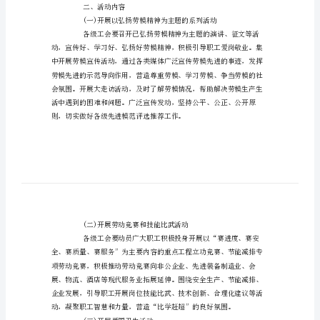
方
案
案：
五
一、总体要求
一
节
最
新
工
会
的
名区、幸福海珠”努力奋斗。
活
二、活动内容
动