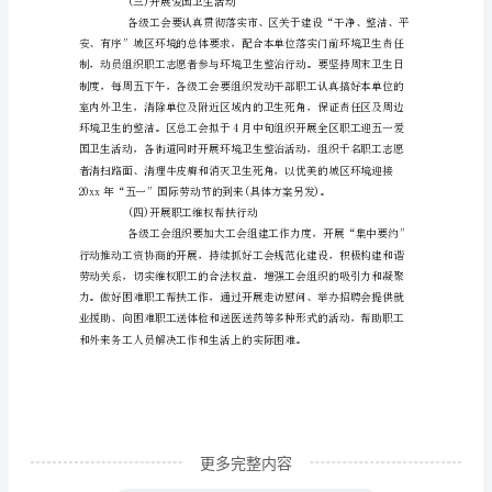
方
案
为
热
烈
庆
祝
20xx
年
“五
一”
更多完整内容
国