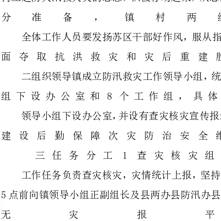
二组织领导镇成立防汛救灾工作领
组下设办公室和8个工作
领导小组下设办公室，并设有查灾
建设后勤保障次灾防
三任务分工1查灾
工作任务负责查灾核灾，灾情统计
5点前向镇领导小组正副
无灾
2宣传报道组组长副组
在受灾区营造浓厚抗洪抢险工作氛
集总结我镇在抗洪救灾工
接待新闻
3灾后重建组组长副组长成员工