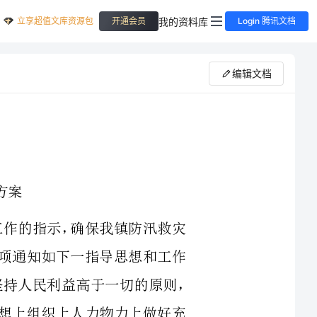
立享超值文库资源包
我的资料库
开通会员
Login 腾讯文档
编辑文档
防汛救灾工作的指示，确保我镇防汛救灾
，现将有关事项通知如下一指导思想和工作
防汛救灾工作要坚持以科学发展观为指导，坚持人民利益高于一切的原则，
动起来，从思想上组织上人力物力上做好充
村两级总动员。
风，服从指挥，坚守岗位忠于职守，为全
后重建胜利而努力工作。