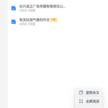
工
长兴凌立广告传媒有限责任公司介绍企业发展分析报告
2
阅读
0
收藏
作
有关玩淘气堡的作文
付费
4
阅读
0
收藏
指
导
方
案
乡
镇
防
复制全文
汛
全屏阅读
救