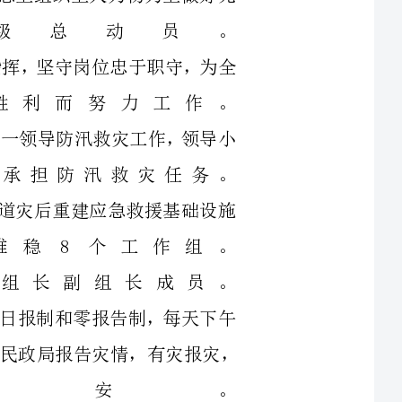
导小组，统一领导防汛救灾工作，领导小
组，具体承担防汛救灾任务。
核灾宣传报道灾后重建应急救援基础设施
治安全维稳8个工作组。
核灾组组长副组长成员。
上报，坚持日报制和零报告制，每天下午
组长及县两办县防汛办县民政局报告灾情，有灾报灾，
报平安。
长成员工作任务负责向上报送镇抗洪救灾工作做法，
围，按照上级要求积极报送相关汇报材料，收
作中的先进事迹并向上报送。
媒体记者。
作任务负责受灾房屋严重损坏户的选址重
建，补助物质的发放，救灾物资的发放，转移安置灾民，组织群众开展生产自救。