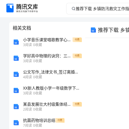
推
荐
相关文档
推荐下载 乡
下
小学音乐课堂唱歌教学心得随笔
付费
载
3
阅读
0
收藏
学好高中物理的诀窍：三个“多一点”
乡
付费
3
阅读
0
收藏
镇
公文写作_法律文书_签订离婚协议的五个注意要点
4
阅读
0
收藏
防
XX新人教版小学一年级数学下册《解决问题练习课》教案教学设计
3
阅读
0
收藏
汛
某县发展壮大村级集体经济实施方案
付费
救
2
阅读
0
收藏
抗菌药物培训总结
付费
灾
7
阅读
0
收藏