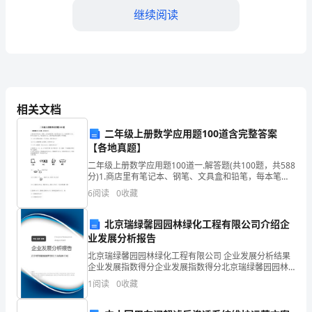
继续阅读
某
某
学
院
相关文档
____
二年级上册数学应用题100道含完整答案
级
【各地真题】
某
二年级上册数学应用题100道一.解答题(共100题，共588
分)1.商店里有笔记本、钢笔、文具盒和铅笔，每本笔记
某
本5元，每支钢笔14元，每个文具盒8元，每支铅笔3
6
阅读
0
收藏
元．请你列综合算式解答下列问题．（1）
专
北京瑞绿馨园园林绿化工程有限公司介绍企
业
业发展分析报告
的
北京瑞绿馨园园林绿化工程有限公司 企业发展分析结果
企业发展指数得分企业发展指数得分北京瑞绿馨园园林
绿化工程有限公司综合得分说明：企业发展指数根据企
学
1
阅读
0
收藏
导力。
业规模、企业创新、企业风险、企业活力四个维度对企
业发
生，