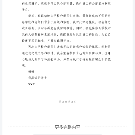
2024
年
尊
敬
的
学
校：
您
好！
我
是
贵
更多完整内容
校