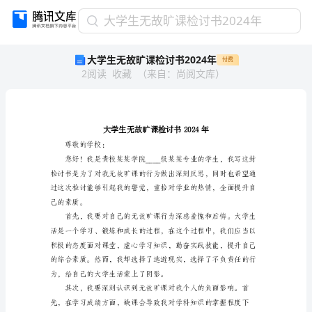
大
大学生无故旷课检讨书2024年
学
大学生无故旷课检讨书2024年
付费
生
2
阅读
收藏
（
来自
：
尚阅文库
）
无
故
旷
课
检
讨
尊敬的学校：
书