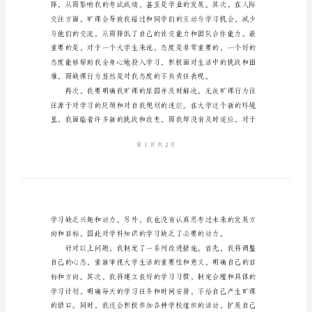
2024
年
己的素质。
大
学
生
无
故
旷
为，给自己的大学生
课
检
讨
书