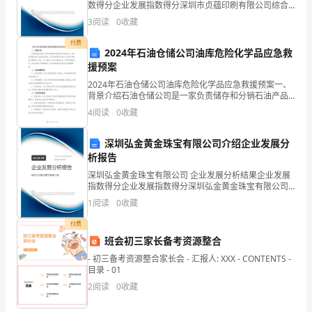
无
数得分企业发展指数得分深圳市贞蕴印刷有限公司综合
得分说明：企业发展指数根据企业规模、企业创新、企
故
3
阅读
0
收藏
业风险、企业活力四个维度对企业发展情况进行评价。
该企
付费
旷
2024年石油仓储公司油库危险化学品应急救
援预案
课
2024年石油仓储公司油库危险化学品应急救援预案一、
的
背景介绍石油仓储公司是一家负责储存和分销石油产品
的公司。由于其所储存的产品具有危险性，在发生事故
4
阅读
0
收藏
时可能对人员和环境造成严重影响。因此，为了确保人
行
员和
深圳弘金黄金珠宝有限公司介绍企业发展分
为
析报告
做
深圳弘金黄金珠宝有限公司 企业发展分析结果企业发展
指数得分企业发展指数得分深圳弘金黄金珠宝有限公司
出
综合得分说明：企业发展指数根据企业规模、企业创
1
阅读
0
收藏
新、企业风险、企业活力四个维度对企业发展情况进行
深
评价。
付费
班会初三家长备考资源整合
刻
- 初三备考资源整合家长会 - 汇报人: XXX - CONTENTS -
反
目录 - 01
2
阅读
0
收藏
思，