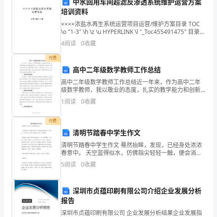
中水回用车间超滤反渗透系统维护运营方案
培训资料
我
××××浓盐水再生系统运营项目运营/维护方案目录 TOC
写
\o "1-3" \h \z \u HYPERLINK \l "_Toc455491475" 目录
PAGEREF _Toc4554914
4
阅读
0
收藏
这
付费
封
高中二年级数学教师工作总结
设定更高的标准，并
检
高中二年级数学教师工作总结近一年来，作为高中二年
级数学教师，我以敬业的态度，扎实的教学能力和创新
讨
的教学方法，充分发挥自身专业优势，积极引导学生学
1
阅读
0
收藏
习的兴趣和潜能，取得了一定的成绩。在工作中，我主
要从教学
书
付费
是
清明节踏春中学生作文
清明节踏春中学生作文 蓦然抬眸，发现，已经身处浓浓
为
观。
春意中。 天空蓝得似水，仿佛指尖轻轻一触，便会淌出
清凉的水来。万里无云，天空又似乎小了很多，放眼就
了
5
阅读
0
收藏
一览无余，坦坦荡荡。 缓缓移步，脚尖已经
谢谢！
对
您真诚的学生
深圳市贞蕴印刷有限公司介绍企业发展分析
我
报告
XXX
深圳市贞蕴印刷有限公司 企业发展分析结果企业发展指