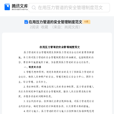
在
在用压力管道的安全管理制度范文
用
在用压力管道的安全管理制度范文
付费
压
2
阅读
收藏
（
来自
：
尚阅文库
）
力
管
道
的
安
全
管