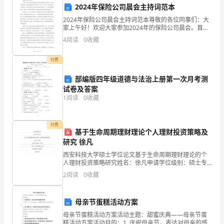
管
2024年保险公司晨会主持词范本
道
2024年保险公司晨会主持词范本尊敬的各位同事们：大
家上午好！欢迎大家参加2024年的保险公司晨会。首
安
先，我想表达对大家的感谢和欣喜之情。在过去一年
4
阅读
0
收藏
里，我们面对了许多挑战，但团队的努力和协作使得我
全
们度
传，增强其安全意识和风险
付费
运
部编版四年级道德与法治上册第一次月考测
行
试卷及答案
1
阅读
0
收藏
的
三、制度的实施
重
付费
基于生命周期理财理论个人理财投资策略及
要
研究 徐凡
保
西安科技大学硕士学位论文基于生命周期理财理论的个
人理财投资策略研究姓名：徐凡申请学位级别：硕士专
业：管理科学与工程指导教师：杨利红20090425论文题
障
2
阅读
0
收藏
目：基于生命周期理财理论的个人理财投资策略研究
措
母亲节蛋糕活动方案
施。
母亲节蛋糕活动方案活动主题：甜蜜庆典——母亲节蛋
糕活动方案活动目的：1. 庆祝母亲节，表达对母亲的感