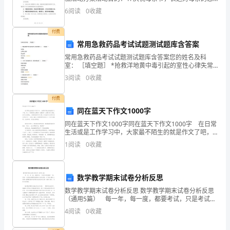
本
激和爱意；2. 提供一个亲子互动的机会，增强家庭成员
6
阅读
0
收藏
之间的亲密关系；3. 推广蛋糕文化，培养参与者的
文
付费
将
常用急救药品考试试题测试题库含答案
对
常用急救药品考试试题测试题库含答案您的姓名及科
室： ［填空题］ *抢救洋地黄中毒引起的室性心律失常
压
常用（ ） ［单选题］ *多巴胺去甲肾上腺素肾上腺素利
3
阅读
0
收藏
多卡因（正确答案）氨茶碱下列关于氯丙嗪的应用，哪
力
付费
管
同在蓝天下作文1000字
同在蓝天下作文1000字同在蓝天下作文1000字 在日常
道
生活或是工作学习中，大家最不陌生的就是作文了吧，
作文一定要做到主题集中，围绕同一主题作深入阐述，
的
1
阅读
0
收藏
切忌东拉西扯，主题涣散甚至无主题。你知道作
安
数学教学期末试卷分析反思
全
数学教学期末试卷分析反思 数学教学期末试卷分析反思
管
（通用5篇） 每一年，每一度，都要考试，只是考试的
规模不一样，而每一次考完试都要写感想和以后的打
4
阅读
0
收藏
算，以下是小编为大家精心整理的数学教学期末试卷分
理
析