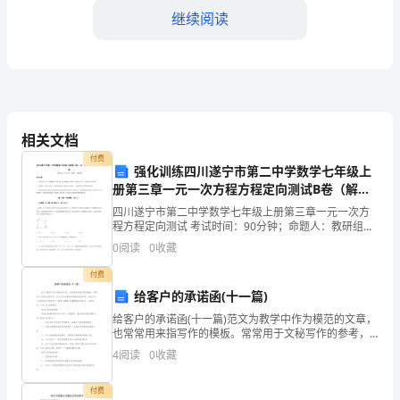
继续阅读
的
安
全
管
相关文档
理
付费
强化训练四川遂宁市第二中学数学七年级上
制
册第三章一元一次方程方程定向测试B卷（解析
版）
度
四川遂宁市第二中学数学七年级上册第三章一元一次方
程方程定向测试 考试时间：90分钟；命题人：教研组考
是
生注意：1、本卷分第I卷（选择题）和第Ⅱ卷（非选择
0
阅读
0
收藏
题）两部分，满分100分，考试时间90分钟2、答卷
保
付费
给客户的承诺函(十一篇)
障
给客户的承诺函(十一篇)范文为教学中作为模范的文章，
压
也常常用来指写作的模板。常常用于文秘写作的参考，
也可以作为演讲材料编写前的参考。相信许多人会觉得
4
阅读
0
收藏
范文很难写？下面是小编帮大家整理的优质范文，仅供
力
参考
确保管道运行时的安全性和可靠性。
付费