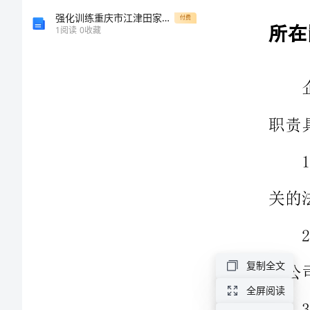
制
强化训练重庆市江津田家炳中学数学七年级上册期末综合测评专题攻克练习题（含答案详解）
付费
职责具体如下：
1
阅读
0
收藏
度、
1．
规
程
2．
(最
3．
新
最
4．
全)
复制全文
公
5．
全屏阅读
司