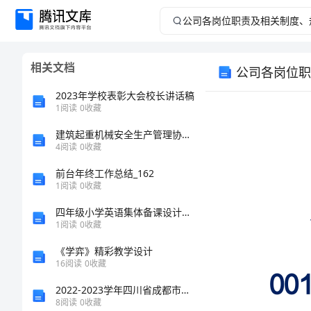
公
司
相关文档
公司各岗位职
各
2023年学校表彰大会校长讲话稿
岗
1
阅读
0
收藏
建筑起重机械安全生产管理协议书
位
4
阅读
0
收藏
职
前台年终工作总结_162
1
阅读
0
收藏
责
四年级小学英语集体备课设计教案
1
阅读
0
收藏
及
《学弈》精彩教学设计
相
16
阅读
0
收藏
所在岗位职责
2022-2023学年四川省成都市天府新区数学七年级第一学期期末调研试题含解析
关
8
阅读
0
收藏