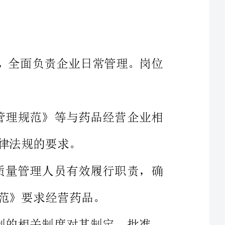
企业负责人是本公司药品质量的主要责任人，全面负责企业日常管理。岗位
认真学习、贯彻、执行《药品经营质量管理规范》等与药品经营企业相
提供必要的条件，保证质量管理部门和质量管理人员有效履行职责，确
签发公司质量文件，按公司关于文件控制的相关制度对其制定、批准、
审核、修改预以控制。对公司质量管理体系内审报告进行审核和签字批准。
推动质量改进，对在药品质量管理工作上做出成绩的人员进行奖励，对
不断完善公司质量管理体系、提升公司质量管理实力和水平，把依法经