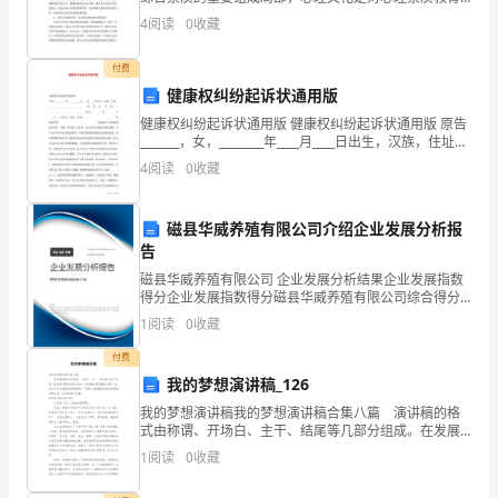
认识的深化，是促进心理安康开展的根底和源头。在信
得
4
阅读
0
收藏
息化环境下，大学生应具备什么样的心理文化素质，采
取何
了
付费
健康权纠纷起诉状通用版
一
健康权纠纷起诉状通用版 健康权纠纷起诉状通用版 原告
系
_______，女，________年____月____日出生，汉族，住址：
_________________________，身份证号码：____
4
阅读
0
收藏
列
的
磁县华威养殖有限公司介绍企业发展分析报
告
成
磁县华威养殖有限公司 企业发展分析结果企业发展指数
果
得分企业发展指数得分磁县华威养殖有限公司综合得分
说明：企业发展指数根据企业规模、企业创新、企业风
1
阅读
0
收藏
险、企业活力四个维度对企业发展情况进行评价。该企
和
业的
付费
进
我的梦想演讲稿_126
展。
我的梦想演讲稿我的梦想演讲稿合集八篇 演讲稿的格
式由称谓、开场白、主干、结尾等几部分组成。在发展
不断提速的社会中，演讲稿应用范围愈来愈广泛，来参
在
1
阅读
0
收藏
考自己需要的演讲稿吧！下面是小编整理的我的梦想演
讲稿
过