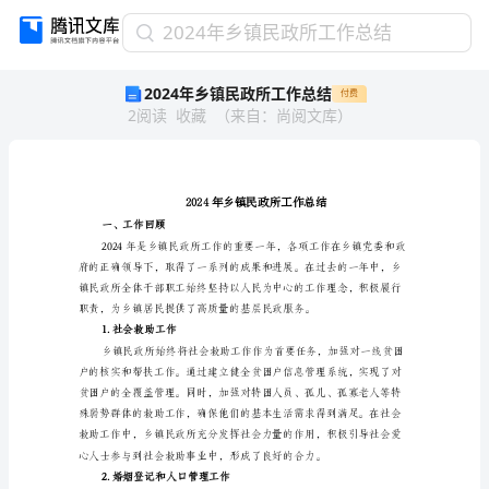
2024
2024年乡镇民政所工作总结
年
2024年乡镇民政所工作总结
付费
乡
2
阅读
收藏
（
来自
：
尚阅文库
）
镇
民
政
所
工
作
一、工作回顾
总