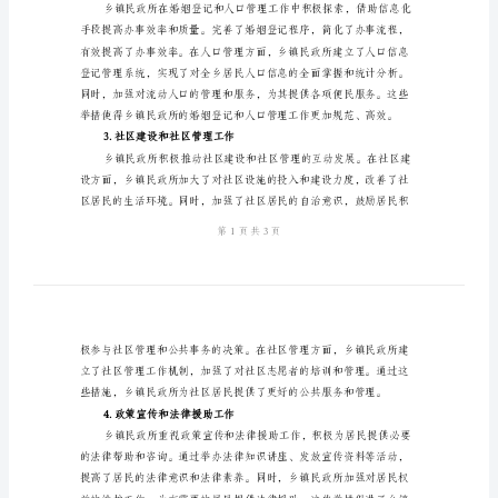
结
2024
年
1.社会救助工作
乡
镇
民
政
所
工
作
2.婚姻登记和人口管理工作
总
结