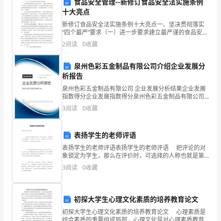
食品安全管理--新修订食品安全法实施条例
镇
十大亮点
的重视和改进。
党
新修订食品安全法实施条例十大亮点一、坚决贯彻落实
“四个最严”要求（一）进一步要求建立最严谨的食品安全
标准。一是强化国家标准规划及年度实施计划。《条
1.人员不足和业务知识不精
委
2
阅读
0
收藏
例》要求国务 院卫生行政部门会同食品安全监督管理、
农业
和
泉州色彩五金制品有限公司介绍企业发展分
析报告
政
泉州色彩五金制品有限公司 企业发展分析结果企业发展
府
进一步加强培训和学习。
指数得分企业发展指数得分泉州色彩五金制品有限公司
综合得分说明：企业发展指数根据企业规模、企业创
3
阅读
0
收藏
的
2.服务覆盖不全和质量不高
新、企业风险、企业活力四个维度对企业发展情况进行
评价。
正
表扬学生的老师评语
确
表扬学生的老师评语表扬学生的老师评语 把评论的对
象锁定为学生，那么在评价时，可选择的人称也就是第
领
二人称和第三人称了。下面是CN人才网小编为大家整理
3
阅读
0
收藏
的，希望对大家有所帮助。 1、你
导
平。
下，
初探大学生心理文化素质的培养教育论文
3.制度建设不完善
初探大学生心理文化素质的培养教育论文 心理素质是
取
综合素质的重要组成局部，心理文化是对心理素质教育