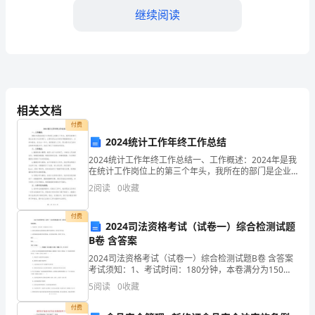
工
继续阅读
作
的
重
要
相关文档
付费
一
2024统计工作年终工作总结
4.政策宣传和法律援助工作
年，
2024统计工作年终工作总结一、工作概述：2024年是我
在统计工作岗位上的第三个年头，我所在的部门是企业
各
统计与分析部门，主要负责企业内部各项数据的统计、
2
阅读
0
收藏
分析和报告。在过去一年中，我积极投入工作，努力提
项
付费
2024司法资格考试（试卷一）综合检测试题
工
B卷 含答案
作
2024司法资格考试（试卷一）综合检测试题B卷 含答案
考试须知：1、考试时间：180分钟，本卷满分为150
居民的合法权益得到更好的保护。
在
分。 2、请首先按要求在试卷的指定位置填写您的姓名、
5
阅读
0
收藏
准考证号等信息。 3、请仔细阅读各种题目的
二、存在问题和不足
乡
付费