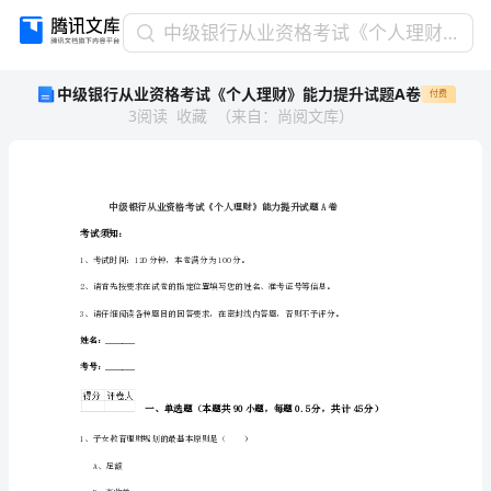
中
中级银行从业资格考试《个人理财》能力提升试题A卷
级
中级银行从业资格考试《个人理财》能力提升试题A卷
付费
银
3
阅读
收藏
（
来自
：
尚阅文库
）
行
从
业
资
格
考
考试须知：
试
1、考试时间：120分钟，本卷满分为100分。