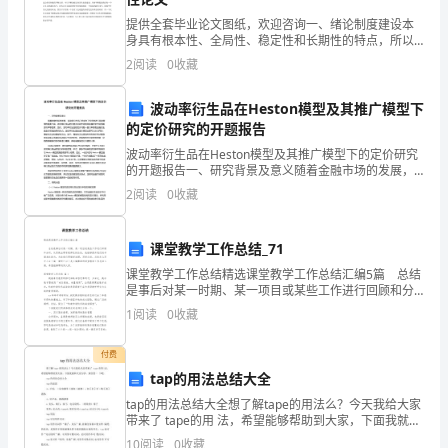
考
提供全套毕业论文图纸，欢迎咨询一、绪论制度建设本
试
身具有根本性、全局性、稳定性和长期性的特点，所以
C、Ⅲ，Ⅴ，Ⅱ，Ⅰ，Ⅵ，Ⅳ
我国公务员制度在不断发展中势必遇到诸多困难、出现
2
阅读
0
收藏
须
很多新问题。我们得妥善的面对和处理这些制度发展中
D、Ⅳ，Ⅰ，Ⅲ，Ⅱ，Ⅴ，Ⅵ
的障碍。
知：
波动率衍生品在Heston模型及其推广模型下
的定价研究的开题报告
5、客户资产负债表编制的直接基础通
1、
波动率衍生品在Heston模型及其推广模型下的定价研究
考
的开题报告一、研究背景及意义随着金融市场的发展，
A、客户陈述与会谈纪录
波动率衍生品已经成为了投资者进行风险管理的重要工
2
阅读
0
收藏
具。波动率衍生品的价格涉及到市场的风险偏好和市场
试
预
B、客户登记表
时
课堂教学工作总结_71
C、客户现金流量表
课堂教学工作总结精选课堂教学工作总结汇编5篇 总结
间：
是事后对某一时期、某一项目或某些工作进行回顾和分
析，从而做出带有规律性的结论，他能够提升我们的书
120
D、客户数据调查表
1
阅读
0
收藏
面表达能力，为此我们要做好回顾，写好总结。总结怎
分
付费
tap的用法总结大全
钟，
债务，这属于个人生命周期的（）
tap的用法总结大全想了解tape的用法么？今天我给大家
本
带来了 tape的用 法，希望能够帮助到大家，下面我就和
A、稳定期
大家分享，来欣赏一 下吧。tap的用法总结大全tap的意
10
阅读
0
收藏