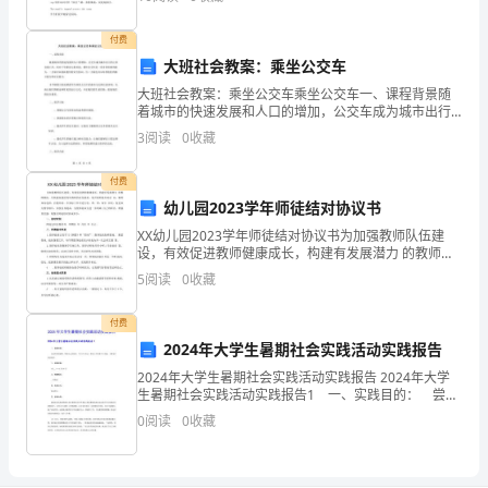
卷
思vt.开发，（从容器等）汲取（
B、建立期
满
付费
大班社会教案：乘坐公交车
C、高原期
分
大班社会教案：乘坐公交车乘坐公交车一、课程背景随
着城市的快速发展和人口的增加，公交车成为城市出行
为
D、维持期
的主要交通工具。而对于学龄前儿童来说，乘坐公交车
3
阅读
0
收藏
是一项非常重要的能力，一方面可以提高他们的安全意
100
识，另一
7、证券投资基金的资金主要投向（）
付费
分。
2
44
第页共页
幼儿园2023学年师徒结对协议书
2、
XX幼儿园2023学年师徒结对协议书为加强教师队伍建
设，有效促进教师健康成长，构建有发展潜力 的教师梯
请
队，尽快提高我园青年教师的业务素质，现开展师徒结
5
阅读
0
收藏
对活 动，教师双向选择，自愿结对，在实际工作中进行
首
付费
先
2024年大学生暑期社会实践活动实践报告
2024年大学生暑期社会实践活动实践报告 2024年大学
按
生暑期社会实践活动实践报告1 一、实践目的： 尝试
经商的滋味，增加自己的阅历，早日步入社会，体验工
要
0
阅读
0
收藏
作的艰辛与乐趣，了解更多社会知识。 二、
求