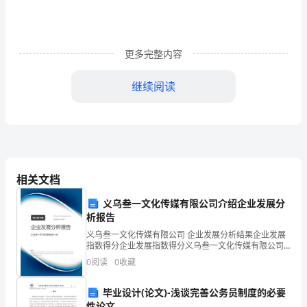
《个
人
更多完整内容
理
继续阅读
财》
B、减少国内股票配置
能
力
C、增加国内基金配置
提
D、减少国内房产配置
相关文档
升
义乌叁一文化传媒有限公司介绍企业发展分
试
析报告
题
义乌叁一文化传媒有限公司 企业发展分析结果企业发展
次序应为（）
指数得分企业发展指数得分义乌叁一文化传媒有限公司
A
综合得分说明：企业发展指数根据企业规模、企业创
0
阅读
0
收藏
新、企业风险、企业活力四个维度对企业发展情况进行
A、Ⅰ，Ⅲ，Ⅵ，Ⅴ，Ⅳ，Ⅱ
评价。
卷
毕业设计(论文)-浅谈完善公务员制度的必要
B、Ⅲ，Ⅰ，Ⅳ，Ⅴ，Ⅵ，Ⅱ
性论文