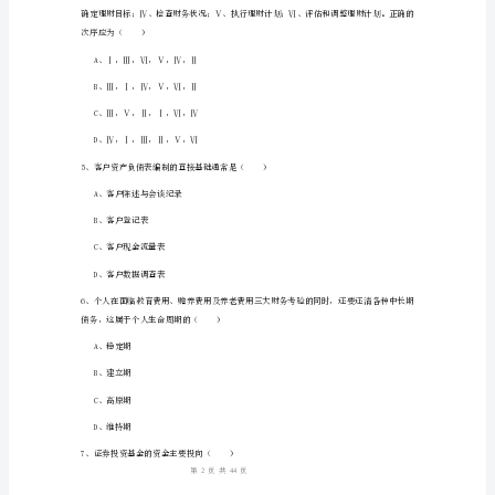
题
D、稳健安全
A
2、以下哪些不属于个人资产负债表上短期负债项
卷
A、银行信用卡支出
中
B、房屋装修贷款
级
银
C、旅游和娱乐支出
行
D、汽车和其他支出
从
业
A、增加外汇配置
资
格
1
44
第页共页
考
试