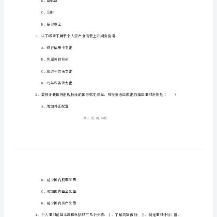
《个
人
理
姓名：_______
财》
考号：_______
能
力
1、子女教育理财规划的最基本原则是（）
提
A、足额
升
B、高收益
试
C、及时