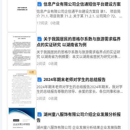
信息产业有限公司企信通短信平台建设方案
工
信息产业有限公司企信通平台建设方案目 录1、 项目简
介 71.1. 项目背景 71.2. 关于某 71.2.1. 公司简介 72、 某
作
技术体系简介 92.1. 产品技术标准 92.2. 某开发
17
阅读
0
收藏
合个性的教育资源。
面
临
关于我国居民的恩格尔系数与旅游需求临界
点的实证研究 以湖南省为例
了
关于我国居民的恩格尔系数与旅游需求临界点的实证研
究 以湖南省为例摘要：本文以湖南省居民为研究对象，
更
通过收集居民的消费数据以及旅游需求数据，运用恩格
2
阅读
0
收藏
尔系数和旅游需求临界点理论进行分析和实证研究。研
多
究结
付费
的
2024年期末老师对学生的总结报告
2024年期末老师对学生的总结报告2024年期末，我对学
挑
生的总结报告尊敬的领导、亲爱的家长、各位同事和亲
爱的学生们：在这个特殊而难忘的2024年里，我们走过
未来的发展做好充分的准备。
2
阅读
0
收藏
战
了一段不平凡的学习旅程。如今，期末已至，我想
和
湖州童八服饰有限公司介绍企业发展分析报
机
告
湖州童八服饰有限公司 企业发展分析结果企业发展指数