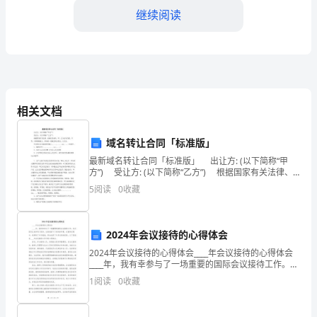
继续阅读
与
启
示
2023
相关文档
年，
供有针对性的辅助教学。
三
域名转让合同「标准版」
最新域名转让合同「标准版」 出让方: (以下简称“甲
年
方”) 受让方: (以下简称“乙方”) 根据国家有关法律、
法规以及相关，甲、乙双方在自愿、平等、互利的根底
级
5
阅读
0
收藏
上，经协商一致域名转让事宜，订
数
三、创新教学方法
2024年会议接待的心得体会
学
2024年会议接待的心得体会____年会议接待的心得体会
的
____年，我有幸参与了一场重要的国际会议接待工作。这
学效果和学生的学习成果。
次经历让我学到了很多，也给我留下了深刻的印象。在
1
阅读
0
收藏
教
接待过程中，我遇到了许多挑战，但也收获了许
学