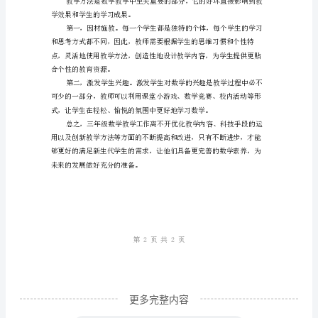
级
二、科技手段的运用
数
学
期
中
教
学
合学生的数字化教育资源。
工
作
中
的
经
更多完整内容
验