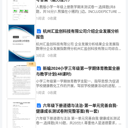
卷
人教版小学一年级上册数学期末测试卷一.选择题(共8
题，共16分)1.熊猫在小猪的( )边。INCLUDEPICTURE \d
）球的可能性相等。
一.
"http://admin.quzujuan.com/uploads
1
阅读
0
收藏
选
杭州汇盐创科技有限公司介绍企业发展分析
择
报告
杭州汇盐创科技有限公司 企业发展分析结果企业发展指
三个人的邮票同样多。
题
数得分企业发展指数得分杭州汇盐创科技有限公司综合
得分说明：企业发展指数根据企业规模、企业创新、企
3
阅读
0
收藏
(共
业风险、企业活力四个维度对企业发展情况进行评价。
该企
付费
6
新编2024小学三年级第一学期体育教案全册
与教学计划(48课时)
题，
小学三年级第一学期体育教学支配一、指导思想:为促进
共
学校健康教化工作的开展，驾驭学校健康活动的进程，
调整和确定学校健康教化和目标，不断改进和完善学校
1
阅读
0
收藏
12
健康教化，逐步使学校健康教化工作纳入科学化和规范
四.计算题(共2题，共14分)
化的轨
分)1.
六年级下册道德与法治-第一单元完善自我-
1.脱式计算
健康成长测试卷附完整答案(有一套)
解
六年级下册道德与法治 第一单元完善自我 健康成长测试
841÷29+121(42-23）×16
卷一.选择题(共10题，共20分)1.尊重他人是道德要求，
放
也是法律要求。下列行为属于尊重他人的是（ ）。A.讨