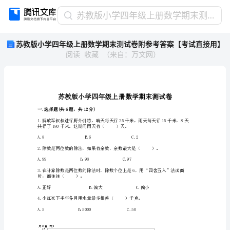
苏
苏教版小学四年级上册数学期末测试卷附参考答案【考试直接用】
教
苏教版小学四年级上册数学期末测试卷附参考答案【考试直接用】
版
阅读
收藏
（
来自
：
万文网
）
小
学
四
年
级
上
一.选择题(共6题，共12分)
册