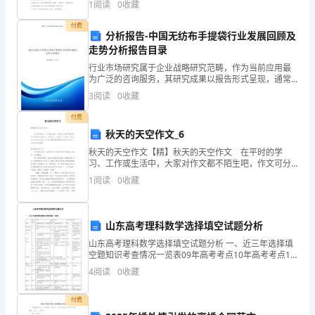
1
阅读
0
收藏
648÷（18×4）960-84÷7
论问题时一直抢着说B.不在背后议
军
付费
分析报告-中国无纺布手提袋行业发展回顾及
2.列式计算。
叔
走势分析报告目录
叔
行业市场研究属于企业战略研究范畴，作为当前应用最
为广泛的咨询服务，其研究成果以报告形式呈现，通常
进
包含以下内容：一份专业的行业研究报告，注重指导企
②130减去15.38与84.62的和，
3
阅读
0
收藏
业或投资者了解该行业整体发展态势及经济运行状况，
旨在为企
行
付费
秋天的天空作文_6
野
秋天的天空作文【精】秋天的天空作文 在平时的学
习、工作或生活中，大家对作文都不陌生吧，作文可分
外
为小学作文、中学作文、大学作文（论文）。那么，怎
1
阅读
0
收藏
么去写作文呢？以下是小编收集整理的秋天的天空作
训
文，欢
练，
山东高考理科数学选择填空试题分析
晴
山东高考理科数学选择填空试题分析 一、近三年选择填
空题知识考查情况一览表09年高考考点10年高考考点11
天
年高考考点复数2复数的除法运算，除法变乘法理2复数
4
阅读
0
收藏
的基本运算理2复数的基
每
付费