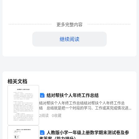
小
学
更多完整内容
四
年
继续阅读
级
二.判断题(共6题，共12分)
上
册
大。（）
数
相关文档
学
5.26除任何数，余数最大是25。（）
结对帮扶个人年终工作总结
期
结对帮扶个人年终工作总结结对帮扶个人年终工作总
结 总结就是把一个时段的学习、工作或其完成情况进
末
行一次全面系统的总结，通过它可以全面地、系统地了
2
阅读
0
收藏
三.填空题(共6题，共10分)
解以往的学习和工作情况，因此我们要做好归纳，写好
总结。
测
人教版小学一年级上册数学期末测试卷及参
试
2.a÷12=4……1，a=（）。
考答案（能力提升）