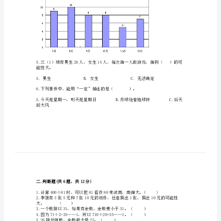
共
数
学
期
末
时，商往往（）。
测
试
卷
附
参