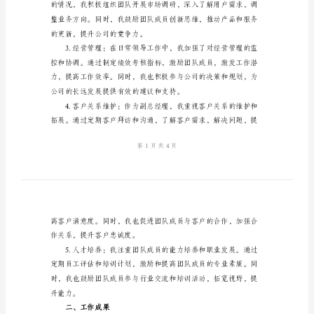
理
个
人
指导和意见。
工
一、工作回顾
作
总
结
2024
年
电