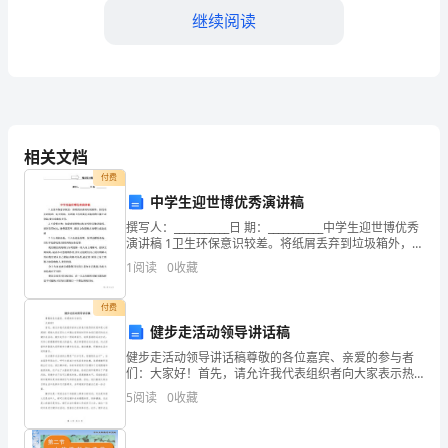
结
继续阅读
尊
敬
的
作关系，提升客户忠诚度。
公
相关文档
司
付费
中学生迎世博优秀演讲稿
领
撰写人：___________日 期：___________中学生迎世博优秀
演讲稿 1卫生环保意识较差。将纸屑丢弃到垃圾箱外，但
导：
没有及时清理；乱丢纸屑；见到地上有纸或是其他废物
1
阅读
0
收藏
不能主动捡起,废旧
您
升能力。
付费
好！
二、工作成果
健步走活动领导讲话稿
时
健步走活动领导讲话稿尊敬的各位嘉宾、亲爱的参与者
们：大家好！首先，请允许我代表组织者向大家表示热
光
烈的欢迎和衷心的感谢！感谢大家在百忙之中腾出宝贵
5
阅读
0
收藏
的时间参加我们组织的这次健步走活动。健步走作为一
种简单易
如