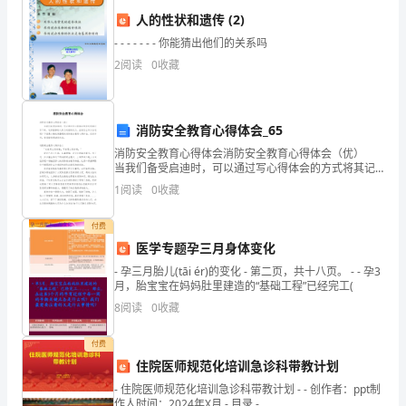
白
人的性状和遗传 (2)
驹
- - - - - - - 你能猜出他们的关系吗
2
阅读
0
收藏
过
隙，
消防安全教育心得体会_65
转
消防安全教育心得体会消防安全教育心得体会（优）
当我们备受启迪时，可以通过写心得体会的方式将其记
眼
政状况良好。
录下来，这样能够给人努力向前的动力。应该怎么写才
1
阅读
0
收藏
合适呢？下面是小编收集整理的消防安全教育心得体
间
会，仅
付费
2024
医学专题孕三月身体变化
年
- 孕三月胎儿(tāi ér)的变化 - 第二页，共十八页。 - - 孕3
月，胎宝宝在妈妈肚里建造的“基础工程”已经完工(
已
8
阅读
0
收藏
户的信任和支持。
经
付费
过
住院医师规范化培训急诊科带教计划
去。
- 住院医师规范化培训急诊科带教计划 - - 创作者：ppt制
作人时间：2024年X月 - 目录 -