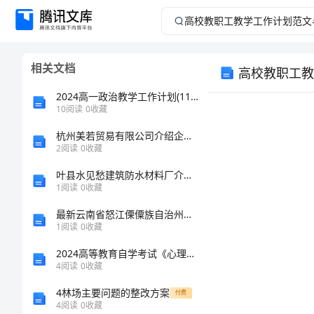
高
校
相关文档
高校教职工教
教
2024高一政治教学工作计划(11篇)
职
10
阅读
0
收藏
杭州美若贸易有限公司介绍企业发展分析报告
工
2
阅读
0
收藏
教
叶县水见愁建筑防水材料厂介绍企业发展分析报告
1
阅读
0
收藏
学
最新云南省怒江傈僳族自治州泸水县试验检测师之交通工程考试题库【重点】
1
阅读
0
收藏
工
2024高等教育自学考试《心理学》能力提升试题B卷
作
4
阅读
0
收藏
4林场主要问题的整改方案
付费
计
4
阅读
0
收藏