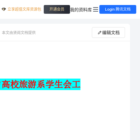
立享超值文库资源包
我的资料库
开通会员
Login 腾讯文档
编辑文档
本文由贤阅文档提供
高校教职工教学工作计划范文与高校旅游系学生会工
随着教育__的广泛和深入以及教师专业化水平的逐渐提高，我知