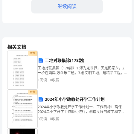
入，
继续阅读
劳
动
教
育
相关文档
作
付费
工地对联集锦(178副)
为
工地对联集锦（178副）1.海为龙世界，天是鹤家乡。2.
学
一桥连两岸,万众乐三通。3.创文明工地，建精品工程。
4.石鼓清平乐，龙腾浩荡春。5.缩千里为咫尺，联两地为
1
阅读
0
收藏
一家。6.清清白白
校
付费
教
感和团队合作意识。
2024年小学政教处开学工作计划
育
2024年小学政教处开学工作计划一、工作目标1. 确保
四、活动成果：
2024年小学开学工作顺利进行，创造良好的教学和学习
的
环境；2. 加强对教职工的培训和指导，提升教学水平和
0
阅读
0
收藏
教育质量；3. 促进学生全面发展，提高学生
重