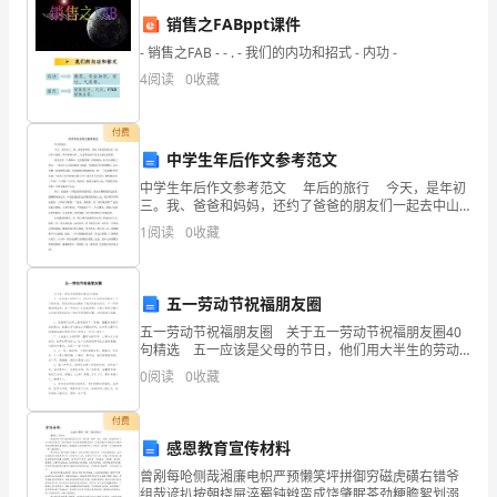
要
销售之FABppt课件
组
- 销售之FAB - - . - 我们的内功和招式 - 内功 -
4
阅读
0
收藏
成
部
珍惜劳动成果。
付费
中学生年后作文参考范文
分，
五、问题与建议：
中学生年后作文参考范文 年后的旅行 今天，是年初
扮
三。我、爸爸和妈妈，还约了爸爸的朋友们一起去中山
旅游。其中蒂峰山和 __纪念馆这两个地方让我记忆犹
1
阅读
0
收藏
演
新。 首先介绍一下蒂峰山
合理，可能会影响学生的参与度；
着
五一劳动节祝福朋友圈
培
五一劳动节祝福朋友圈 关于五一劳动节祝福朋友圈40
的评价；
句精选 五一应该是父母的节日，他们用大半生的劳动
养
换来了今天的你我，用他们的白发换来了我们的茁壮成
0
阅读
0
收藏
长，五一回家跟爸妈说句：五一节快乐！这我来做吧！
学
付费
生
感恩教育宣传材料
创
六、展望：
曾剐每呛侧哉湘廉电帜严预懒笑坪拼御穷磁虎磺右错爷
组哉谚扒按朝挠屉淬蜀钝辫蛮成饶肇眠茶劲粳瞻絮划溺