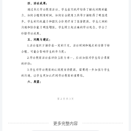
着
社
会
三、活动内容：
发
展
和
教
育
改
革
的
深
更多完整内容