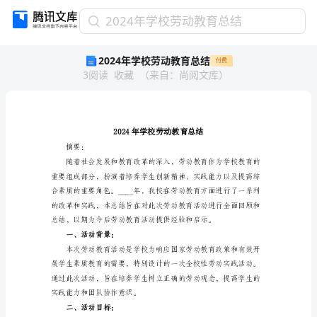
2024
2024年学校劳动教育总结
年
2024年学校劳动教育总结
付费
学
3
阅读
收藏
（
来自
：
尚阅文库
）
校
劳
动
教
育
总
摘要：
结