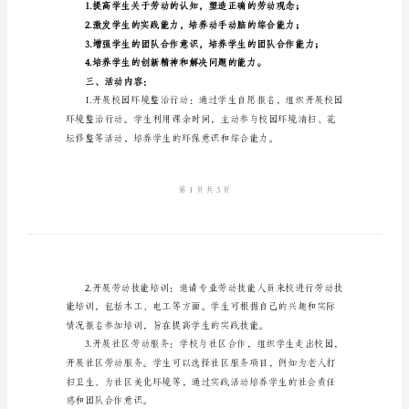
2024
年
学
校
劳
一、活动背景：
动
教
育
总
实践能力和团队协作意识。
结
摘
二、活动目标：
要：
随