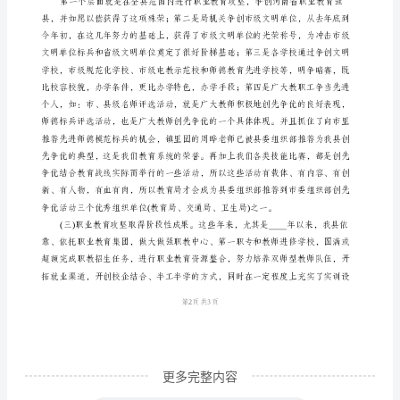
____
年
元
月
____
日，
____
局
长
利
用
教
育
更多完整内容