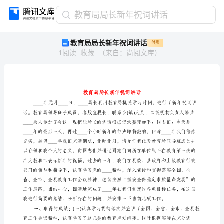
教
教育局局长新年祝词讲话
育
教育局局长新年祝词讲话
付费
局
1
阅读
收藏
（
来自
：
尚阅文库
）
局
长
新
年
祝
词
讲