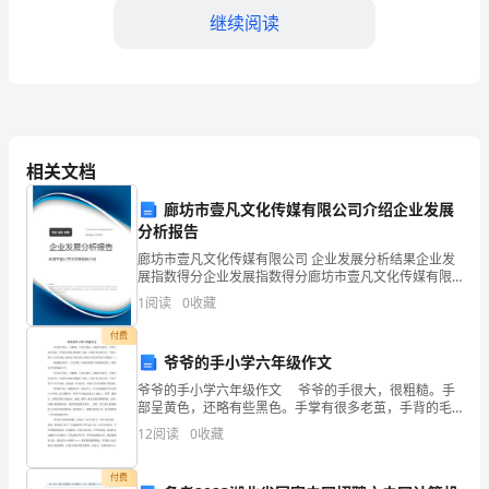
局
继续阅读
机
关
学
是非常有意义的。
习
相关文档
时
廊坊市壹凡文化传媒有限公司介绍企业发展
分析报告
间，
廊坊市壹凡文化传媒有限公司 企业发展分析结果企业发
四个方面：
进
展指数得分企业发展指数得分廊坊市壹凡文化传媒有限
公司综合得分说明：企业发展指数根据企业规模、企业
1.
1
阅读
0
收藏
创新、企业风险、企业活力四个维度对企业发展情况进
行
行评
付费
作争一流。
了
爷爷的手小学六年级作文
新
爷爷的手小学六年级作文 爷爷的手很大，很粗糙。手
部呈黄色，还略有些黑色。手掌有很多老茧，手背的毛
细血管爬满了表面。五根手指又粗又壮，手指上留下了
年
12
阅读
0
收藏
许多划痕，我知道，所有这些，都是辛苦劳动所留下
祝
付费