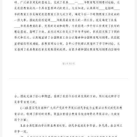
话
教
育
局
局
长
新
年
祝
一、
词
讲
话