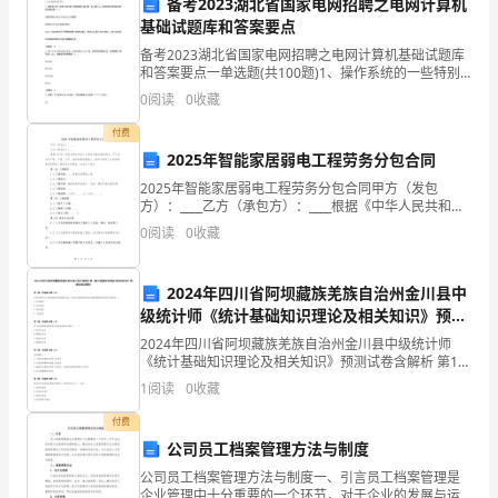
备考2023湖北省国家电网招聘之电网计算机
词
基础试题库和答案要点
讲
备考2023湖北省国家电网招聘之电网计算机基础试题库
和答案要点一单选题(共100题)1、操作系统的一些特别
端口要为特定的服务做预留，必须要 root 权限才能打开
话。
0
阅读
0
收藏
的端口描述正确的是（ ）。A.端口号
教
付费
2025年智能家居弱电工程劳务分包合同
育
2025年智能家居弱电工程劳务分包合同甲方（发包
方）：____乙方（承包方）：____根据《中华人民共和国
局
合同法》及相关法律法规的规定，甲乙双方在平等、自
0
阅读
0
收藏
愿、公平、诚信的原则基础上，就甲方委托乙方承担
领
导
2024年四川省阿坝藏族羌族自治州金川县中
级统计师《统计基础知识理论及相关知识》预测
班
试卷含解析
2024年四川省阿坝藏族羌族自治州金川县中级统计师
《统计基础知识理论及相关知识》预测试卷含解析 第1
子
题：单选题(本题1分)以母公同和子公司组成的企业集团
1
阅读
0
收藏
为主体，由母公司编制的反映企业集团整体情况的会计
成
付费
员，
公司员工档案管理方法与制度
公司员工档案管理方法与制度一、引言员工档案管理是
各
企业管理中十分重要的一个环节，对于企业的发展与运