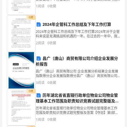
营都具有重要意义。健全的员工档案管理方法与制度能
股
1
阅读
0
收藏
够保障员工信息的完整性、准确性和安全性，为企业的
人力资源
室
付费
2024年企管科工作总结及下年工作打算
股
2024年企管科工作总结及下年工作打算2024年对于企管
长，
科来说是充满挑战和机遇的一年。在过去的一年中，我
们团队努力工作，取得了一系列重要成果。以下是对
2
阅读
0
收藏
2024年企管科工作进行的总结，并对下一年的工作打
联
系
昌广（唐山）商贸有限公司介绍企业发展分
析报告
乡
昌广（唐山）商贸有限公司 企业发展分析结果企业发展
(镇)
指数得分企业发展指数得分昌广（唐山）商贸有限公司
综合得分说明：企业发展指数根据企业规模、企业创
3
阅读
0
收藏
新、企业风险、企业活力四个维度对企业发展情况进行
人
评价。
付费
历年湖北省省直辖行政单位物业公司物业管
员，
理基本工作范围及职责知识竞赛试题完整版及答
二
案【夺冠】
历年湖北省省直辖行政单位物业公司物业管理基本工作
范围及职责知识竞赛试题完整版及答案【夺冠】第I部分
级
单选题（50题）1. 关于建设用地制度,下列说法错误的是(
1
阅读
0
收藏
)。A: 我国土地使用权出让方式有招