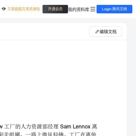
立享超值文库资源包
我的资料库
开通会员
Login 腾讯文档
编辑文档
星期一早上：，，工厂的人力资源部经理离
730SupremeTextileCorporationLakeviewSamLennox
开位于郊区的家，驱车上班去了。这天天气非常好，晴空万里，阳关明媚，一路上微风轻拂。工厂在离他
控制并运营着五家工厂：一家纺纱厂、两家编织厂和两家制衣厂，这家
公司专门制作男衬衫，其产品的优秀品质全国知名。公司总部位于与两家工厂所在地比邻的。
Twin—Cities