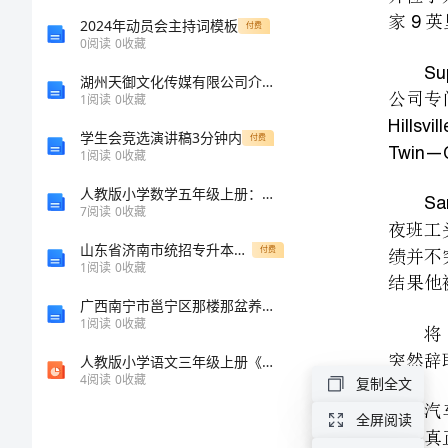
Twin
职
2024年动员会主持词模板
付费
0
阅读
0
收藏
责
湖州天御文化传媒有限公司介绍企业发展分析报告
1
阅读
0
收藏
[修
学生会竞选演讲稿3分钟内
付费
1
阅读
0
收藏
改
Sam
人教版小学数学五年级上册：应用题分类复习含试卷分析解析
版]
7
阅读
0
收藏
我要真正开始干了。
”
山东省济南市统招专升本考试2022-2023年英语历年真题汇总附答案
付费
第
1
阅读
0
收藏
一
广西南宁市邕宁区那楼那盆养殖专业合作社介绍企业发展分析报告
篇：
1
阅读
0
收藏
人
人教版小学语文三年级上册《听听，秋的声音》PPT课件
4
阅读
0
收藏
复制全文
力
全屏阅读
资