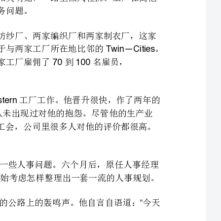
工厂雇佣了到名雇员，
大学毕业后先是在的工厂工作。他晋升很快，作了两年的
夜班工头，以善于组织流畅的团队（）闻名，从未出现过对他的抱怨。尽管他的生产业
绩并不突出，但因为他阻止了工厂的工人成功地组织起工会，公司里很多人对他的评价都很高。
将调到了工厂作特别助理，这座工厂出现了一些人事问题。六个月后，原任人事经理
突然辞职，接任。现在他已解决了这个厂的大部分问题，开始考虑怎样整理出一套一流的人事规划。
汽车开始加速，情绪高涨，已听不到汽车轮胎驶在新铺的公路上的轰鸣声。他自言自语道：今天
Sam“
他大致考虑了一下当天的工作，想一件件地排出个先后顺序来。几分钟后，他断定目标管理规划
（）可能是最重要的。当他想起星期五问他是否深入地考虑了这个规划时，他皱起了
眉头。他想按这个主意工作已有三个月之久了，可总是突然出现这样或那样的事情。他自语道：我不能老
是坐等，我要实干一场，最好今天就确定正轨。一边自语着，他已开始划分目标、步骤和设置步骤了。他
给自己鼓劲儿说：是时候了，这个方案早该实施了。记得早在一年多以前，当他和一块儿参
加的专家讨论会时，就曾讨论过这个问题。他们都认为这是个好方案，在调到工厂
MBOSamLakeview
自己立意着手实施的其他规划上。他开始考虑有关管理者培训规划和简化职员档案系统的问题，现行