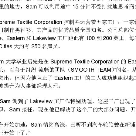
，和工厂距此有到英里。每家
HillsvilleEasternLakeview10020070100
大约有名雇员。
—Cities250
SamSupremeTextileCorporationEastern
“SMOOTHTEAM”
Eastern
结果他被提升为人事部经理助理。
SamLakeview
MBOGlenJohnson
“
”
“”SamJohnson
时，他们决定在那里先试行这个方案。双方都认识到这会遇到来自某些工厂经理的抵制。