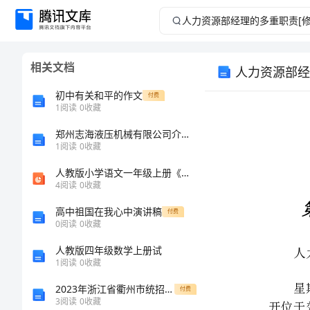
人
力
相关文档
人力资源部经
资
初中有关和平的作文
付费
源
1
阅读
0
收藏
郑州志海液压机械有限公司介绍企业发展分析报告
部
1
阅读
0
收藏
经
人教版小学语文一年级上册《我多想去看看》PPT课件
4
阅读
0
收藏
理
高中祖国在我心中演讲稿
付费
0
阅读
0
收藏
的
人教版四年级数学上册试
多
1
阅读
0
收藏
2023年浙江省衢州市统招专升本计算机第一次模拟卷含答案
付费
重
3
阅读
0
收藏