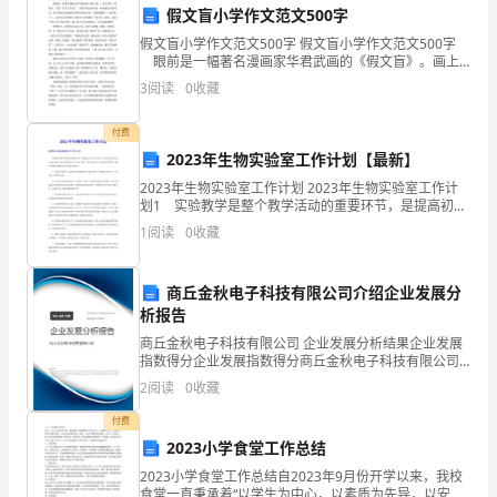
施
假文盲小学作文范文500字
假文盲小学作文范文500字 假文盲小学作文范文500字
的
眼前是一幅著名漫画家华君武画的《假文盲》。画上
面有一块牌子，写着“母子上车处”，在牌子的后面站着一
可
3
阅读
0
收藏
主办单
位抱着孩子的母亲，牌子前面那么赫然站着四位
能
承办单位：援手创业俱乐部
付费
2023年生物实验室工作计划【最新】
性、
活动负责人：郝元林
杨俊
2023年生物实验室工作计划 2023年生物实验室工作计
有
划1 实验教学是整个教学活动的重要环节，是提高初中
活动地点：天水师范学院
学生学科素质，培养学生动手操作能力和协作精神，落
1
阅读
0
收藏
效
实素质教育必不可少的。因此，做好实验教学工作
活动对象：所有在校学生
性、
三、活动内容及时间安排
商丘金秋电子科技有限公司介绍企业发展分
析报告
技
第一阶段：筹备阶段
商丘金秋电子科技有限公司 企业发展分析结果企业发展
术
指数得分企业发展指数得分商丘金秋电子科技有限公司
第二阶段：宣传阶段
综合得分说明：企业发展指数根据企业规模、企业创
2
阅读
0
收藏
方
新、企业风险、企业活力四个维度对企业发展情况进行
第三阶段：征稿阶段
评价。
付费
案
2023小学食堂工作总结
第四阶段：评选阶段
及
2023小学食堂工作总结自2023年9月份开学以来，我校
第五阶段：表彰展览阶段
食堂一直秉承着“以学生为中心，以素质为先导，以安全