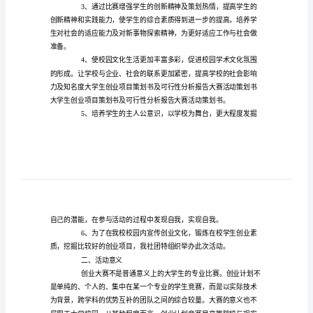
市
场
研可行性报告相关内容，欢迎参阅。
调
一、活动背景
研
的
可
行
性
报
告
的追求
可