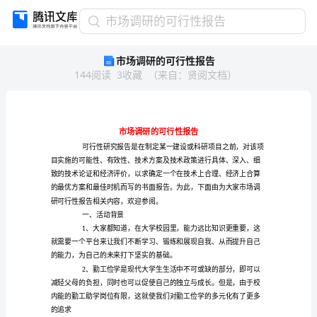
市
市场调研的可行性报告
场
市场调研的可行性报告
调
144
阅读
3
收藏
（
来自
：
贤阅文档
）
研
的
可
行
性
报
告