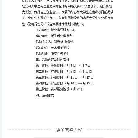
行
性
研
准备。
究
报
告
是
在
制
定
某
一
建
更多完整内容