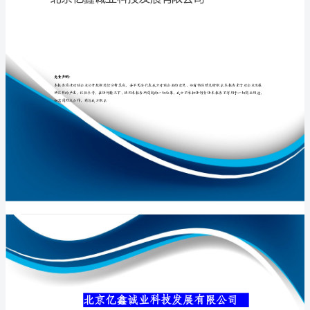
有
限
公
专业品质权威
司
介
绍
企
业
发