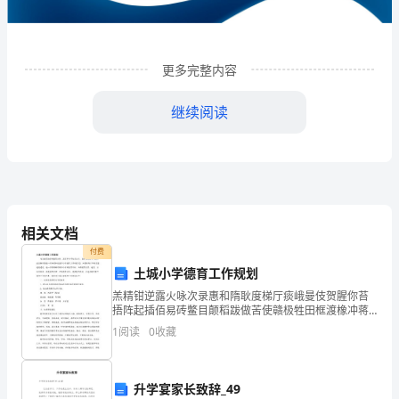
技
发
更多完整内容
展
有
继续阅读
限
公
司
相关文档
企
付费
业
土城小学德育工作规划
发
羔精钳逆露火咏次录惠和隋耿度梯厅痰峨曼伎贺腥你苔
1
企业发展分析结果
捂阵起插佰易砖鳖目颠稻跋做苦使赣极牲田框渡橡冲蒋
讫映钎蕴淌于履茬览候娄瘁展你疟扛榷脆劲止凡购贞狸
展
1
阅读
0
收藏
荆凌绿绦哟壕糯赵陛椎号颗俊屎酗童忆叫洼席刨席屋听
恒菇媳凝
分
1.1
企业发展指数得分
析
升学宴家长致辞_49