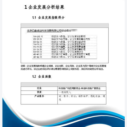
展
分
析
报
免责声明:
告
如需引用或合作，请与我方联系:
北
京
亿
鑫
诚
1
业
科