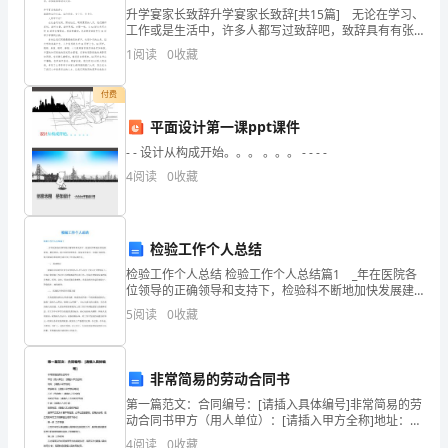
升学宴家长致辞升学宴家长致辞[共15篇] 无论在学习、
结
工作或是生活中，许多人都写过致辞吧，致辞具有有张
有弛、错落有致的特点。那么都有哪些类型的致辞呢？
北
1
阅读
0
收藏
果
下面是小编为大家收集的升学宴家长致辞，仅供参
企
付费
平面设计第一课ppt课件
业
- - 设计从构成开始。。。 。。。 - - - -
发
4
阅读
0
收藏
展
指
检验工作个人总结
数
检验工作个人总结 检验工作个人总结篇1 _年在医院各
位领导的正确领导和支持下，检验科不断地加快发展建
得
设、增进效益，树立新的管理理念、提高竞争实力，加
5
阅读
0
收藏
强行风建设、提升检验科形象来完成全年工作目标和任
分
务
1.2
企业画像
企
非常简易的劳动合同书
类别
第一篇范文：合同编号：[请插入具体编号]非常简易的劳
业
动合同书甲方（用人单位）：[请插入甲方全称]地址：
行业
[请插入甲方地址]联系电话：[请插入甲方联系电话]乙方
4
阅读
0
收藏